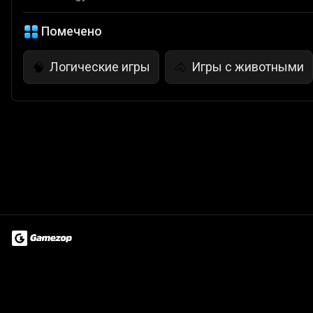
Помечено
Логические игры
Игры с животными
🧠
🐴
Terms of Use
Privacy Policy
About
Jobs
Partner With Us
Do
© 2026 Advergame Technologies Pvt. Ltd. ("ATPL"). Gamezop ® & Qu