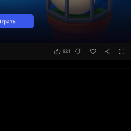
Играть
921