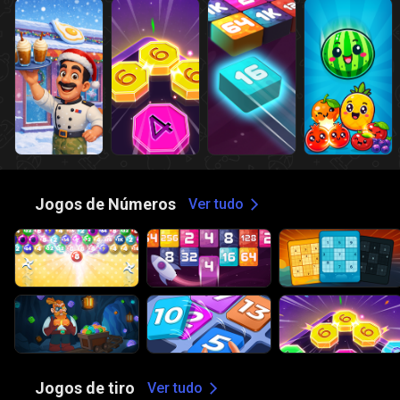
🔢
Jogos de Números
Ver tudo
🔫
Jogos de tiro
Ver tudo