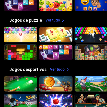
🧩
Jogos de puzzle
Ver tudo
🏀
Jogos desportivos
Ver tudo