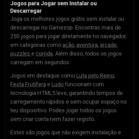
Jogos para Jogar sem Instalar ou
Descarregar
Joga os melhores jogos grátis sem instalar ou
descarregar no Gamezop. Encontras mais de
250 jogos para jogar diretamente no navegador,
em categorias como
ação
,
aventura
,
arcade
,
puzzles
e
corrida
. Além disso, todos os jogos
carregam em segundos.
Jogos em destaque como
Luta pelo Reino
,
Festa Frutífera
e
Ludo
funcionam com
tecnologia HTML5 leve, garantindo tempos de
carregamento rápidos e sem ocupar espaço no
teu dispositivo. Podes jogar todos os jogos
sem criar conta nem fazer registo.
Estes são jogos que não exigem instalação e