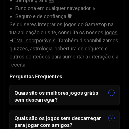
Sempre grátis 🆓
Funciona em qualquer navegador 📱
Seguro e de confiança 🛡️
Se quiseres integrar os jogos do Gamezop na
tua aplicação ou site, consulta os nossos
jogos
HTML incorporáveis
. Também disponibilizamos
quizzes, astrologia, cobertura de críquete e
outros conteúdos para aumentar a interação e a
receita.
Perguntas Frequentes
Quais são os melhores jogos grátis
sem descarregar?
🎈
Eliminação de Bolhas
🀄
Mahjong At Home Scandinavian
Quais são os jogos sem descarregar
Edition
para jogar com amigos?