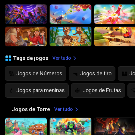
Tags de jogos
Ver tudo
Jogos de Números
Jogos de tiro
Jo
🔢
🔫
🏰
Jogos para meninas
Jogos de Frutas
💄
🍇

🏰
Jogos de Torre
Ver tudo