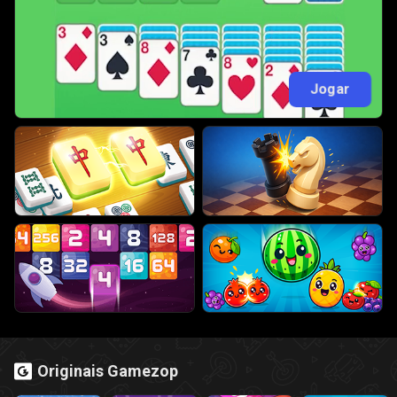
Jogar
Originais Gamezop