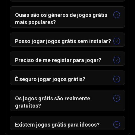
🧩
Mania de Mesclar
🎲
Ludo
👨‍🍳
Magnata Chef
🟩
ZUNO
Quais são os géneros de jogos grátis
🤖
Cyberfusão
❌
Jogo da Velha
mais populares?
🎱
Bilhar da Máfia
🏁
Ludo Traço
🎉
Jogos Malucos
Divertidos
🕷️
Solitário do Aranha
🎲
Jogos de tabuleiro
Posso jogar jogos grátis sem instalar?
🏀
Campeões de Basquete
🗺️
Jogos de aventura
Sim, podes jogar jogos gratuitos sem os
🃏
Solitário Algeriano
🧠
Jogos de quebra-cabeças
instalar ou descarregar.
Preciso de me registar para jogar?
🐉
Matar Dragão
🔫
Jogos de tiro
Não, não precisas de te registar para jogar
no Gamezop. Podes começar a jogar
É seguro jogar jogos grátis?
imediatamente, sem qualquer registo.
Sim, é seguro jogar em plataformas
fidedignas como o Gamezop. Os jogos não
Os jogos grátis são realmente
exigem descarregar ficheiros, o que reduz
gratuitos?
os riscos de malware.
Sim, os jogos no Gamezop são
genuinamente gratuitos. No entanto, alguns
Existem jogos grátis para idosos?
podem exibir anúncios para apoiar a
Sim, existem jogos gratuitos adequados