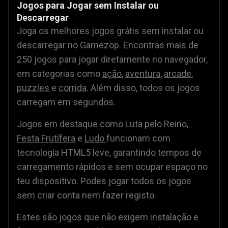
Jogos para Jogar sem Instalar ou
Descarregar
Joga os melhores jogos grátis sem instalar ou
descarregar no Gamezop. Encontras mais de
250 jogos para jogar diretamente no navegador,
em categorias como
ação
,
aventura
,
arcade
,
puzzles
e
corrida
. Além disso, todos os jogos
carregam em segundos.
Jogos em destaque como
Luta pelo Reino
,
Festa Frutífera
e
Ludo
funcionam com
tecnologia HTML5 leve, garantindo tempos de
carregamento rápidos e sem ocupar espaço no
teu dispositivo. Podes jogar todos os jogos
sem criar conta nem fazer registo.
Estes são jogos que não exigem instalação e