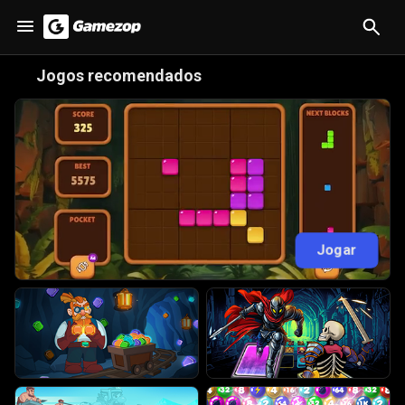
😋
Jogos recomendados
Jogar