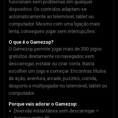
funcionam sem problemas em qualquer
dispositivo. Os controlos adaptam-se
automaticamente ao telemóvel, tablet ou
computador. Mesmo com uma ligação mais
lenta, consegues jogar sem interrupções.
O que é o Gamezop?
O Gamezop permite jogar mais de 200 jogos
gratuitos diretamente no navegador, sem
descarregar, instalar ou criar conta. Basta
escolher um jogo e começar. Encontras títulos
de ação, aventura, arcade, puzzles, corrida,
desporto e multijogador no telemóvel, tablet ou
computador.
Porque vais adorar o Gamezop:
Diversão instantânea sem descarregar ⚡