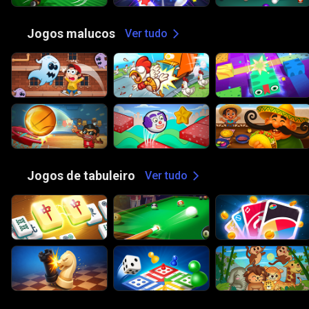
🤪
Jogos malucos
Ver tudo
🎲
Jogos de tabuleiro
Ver tudo