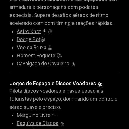
armadura e personagens com poderes
especiais. Supera desafios aéreos de ritmo
acelerado com bom timing e reações rápidas.
Astro Knot
👨‍🚀
Dodge Bot
🤖
Voo da Bruxa
🧹
Homem Foguete
🚀
Cavalgada do Cavaleiro
🤺
Jogos de Espaço e Discos Voadores 🛸
Pilota discos voadores e naves espaciais
futuristas pelo espaço, dominando um controlo
aéreo suave e preciso.
Mergulho Livre
📉
Esquiva de Discos
🛸