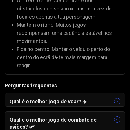
Olha em frente: Concentra-te nos
obstáculos que se aproximam em vez de
focares apenas a tua personagem.
Mantém o ritmo: Muitos jogos
recompensam uma cadência estável nos
movimentos.
Fica no centro: Manter o veículo perto do
centro do ecrã dá-te mais margem para
reagir.
Perguntas frequentes
Qual é o melhor jogo de voar? ✈️
Mais um Voo
🛫 é um dos favoritos devido à sua
jogabilidade envolvente. Se preferes combates
Qual é o melhor jogo de combate de
aéreos, o
Combate de Aviões
🛩️ oferece ação
aviões? 🛩️