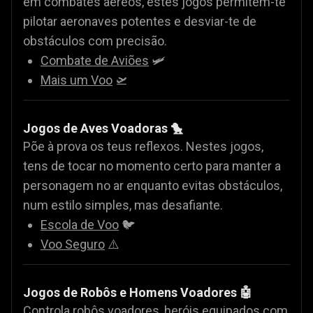
em combates aéreos, estes jogos permitem-te
pilotar aeronaves potentes e desviar-te de
obstáculos com precisão.
Combate de Aviões
🛩️
Mais um Voo
🛫
Jogos de Aves Voadoras 🐤
Põe à prova os teus reflexos. Nestes jogos,
tens de tocar no momento certo para manter a
personagem no ar enquanto evitas obstáculos,
num estilo simples, mas desafiante.
Escola de Voo
🐦
Voo Seguro
⚠️
Jogos de Robôs e Homens Voadores 🤖
Controla robôs voadores, heróis equipados com