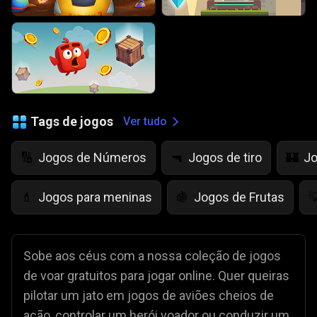
Tags de jogos
Ver tudo
Jogos de Números
Jogos de tiro
Jo
🔢
🔫
🏰
Jogos para meninas
Jogos de Frutas
💄
🍇

Sobe aos céus com a nossa coleção de jogos
de voar gratuitos para jogar online. Quer queiras
pilotar um jato em jogos de aviões cheios de
ação, controlar um herói voador ou conduzir um