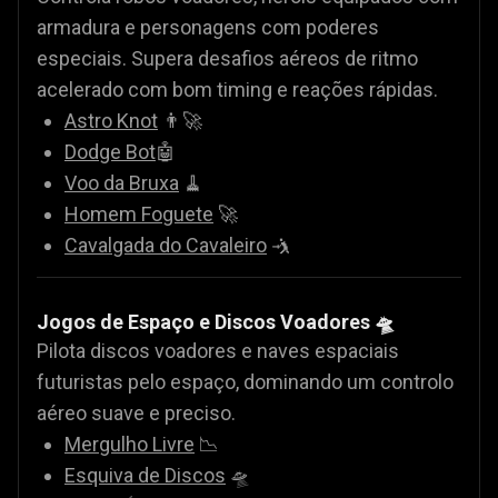
armadura e personagens com poderes
especiais. Supera desafios aéreos de ritmo
acelerado com bom timing e reações rápidas.
Astro Knot
👨‍🚀
Dodge Bot
🤖
Voo da Bruxa
🧹
Homem Foguete
🚀
Cavalgada do Cavaleiro
🤺
Jogos de Espaço e Discos Voadores 🛸
Pilota discos voadores e naves espaciais
futuristas pelo espaço, dominando um controlo
aéreo suave e preciso.
Mergulho Livre
📉
Esquiva de Discos
🛸