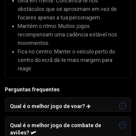
Olha em frente: Concentra-te nos
obstáculos que se aproximam em vez de
focares apenas a tua personagem.
Mantém o ritmo: Muitos jogos
recompensam uma cadência estável nos
movimentos.
Fica no centro: Manter o veículo perto do
centro do ecrã dá-te mais margem para
reagir.
Perguntas frequentes
Qual é o melhor jogo de voar? ✈️
Mais um Voo
🛫 é um dos favoritos devido à sua
jogabilidade envolvente. Se preferes combates
Qual é o melhor jogo de combate de
aéreos, o
Combate de Aviões
🛩️ oferece ação
aviões? 🛩️