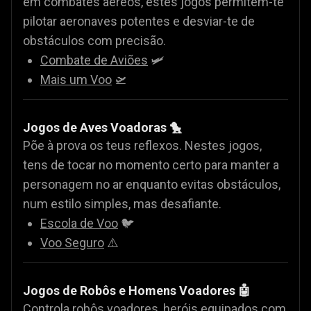
em combates aéreos, estes jogos permitem-te
pilotar aeronaves potentes e desviar-te de
obstáculos com precisão.
Combate de Aviões
🛩️
Mais um Voo
🛫
Jogos de Aves Voadoras 🐤
Põe à prova os teus reflexos. Nestes jogos,
tens de tocar no momento certo para manter a
personagem no ar enquanto evitas obstáculos,
num estilo simples, mas desafiante.
Escola de Voo
🐦
Voo Seguro
⚠️
Jogos de Robôs e Homens Voadores 🤖
Controla robôs voadores, heróis equipados com