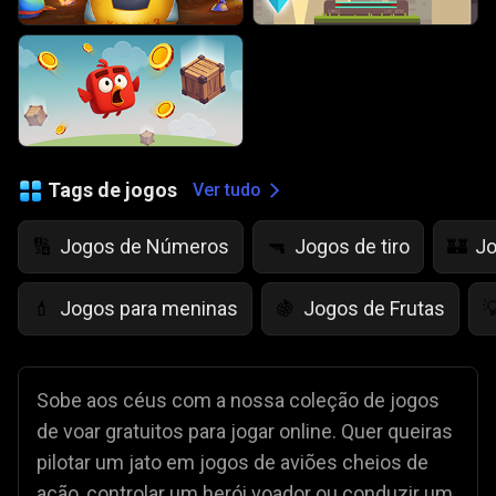
Tags de jogos
Ver tudo
Jogos de Números
Jogos de tiro
Jo
🔢
🔫
🏰
Jogos para meninas
Jogos de Frutas
💄
🍇

Sobe aos céus com a nossa coleção de jogos
de voar gratuitos para jogar online. Quer queiras
pilotar um jato em jogos de aviões cheios de
ação, controlar um herói voador ou conduzir um