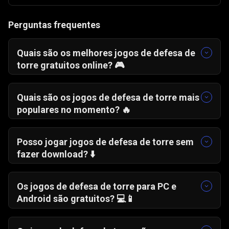
Perguntas frequentes
Quais são os melhores jogos de defesa de
torre gratuitos online? 🎮
Os favoritos para começares já são:
Cerco Viking
🪓
Quais são os jogos de defesa de torre mais
Luta do Reino 2
🏰
populares no momento? 🔥
Ataque Alienígena
👽
Atualmente, muitos jogadores estão viciados
em:
Posso jogar jogos de defesa de torre sem
Matar Dragão
🐲
fazer download? ⬇️
Luta pelo Reino
🏇
Sim. Podes jogar diretamente no navegador,
Caça aos Piratas
🏴‍☠️
sem descarregar nem instalar nada.
Os jogos de defesa de torre para PC e
Android são gratuitos? 💻📱
Sim. Na Gamezop, podes jogar no PC e no
telemóvel, sempre de forma gratuita.