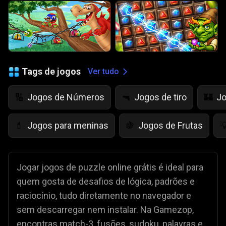
Tags de jogos
Ver tudo
Jogos de Números
Jogos de tiro
Jo
🔢
🔫
🏰
Jogos para meninas
Jogos de Frutas
💄
🍇

Jogar jogos de puzzle online grátis é ideal para
quem gosta de desafios de lógica, padrões e
raciocínio, tudo diretamente no navegador e
sem descarregar nem instalar. Na Gamezop,
encontras match-3, fusões, sudoku, palavras e