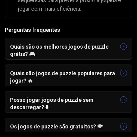
sequências para prever a próxima jogada e
jogar com mais eficiência.
Perguntas frequentes
Quais são os melhores jogos de puzzle
grátis? 🎮
Alguns dos jogos de puzzle mais
recomendados são:
Quais são jogos de puzzle populares para
Deslizar e Dividir
➗
jogar? 🔥
Mania de Mesclar
🧩
Entre os favoritos dos jogadores destacam-se:
Sudoku Clássico
🔢
Caça ao Léxico
🔍
Posso jogar jogos de puzzle sem
Mania de Mesclar
🧩
descarregar? ⬇️
Deslizar e Dividir
➗
Sim. Podes jogar jogos de puzzle diretamente
no navegador, sem descarregar nem instalar
Os jogos de puzzle são gratuitos? 💸
nada.
Sim. Os jogos de puzzle são grátis para jogar,