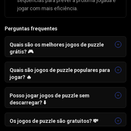
sequências para prever a próxima jogada e
jogar com mais eficiência.
Perguntas frequentes
Quais são os melhores jogos de puzzle
grátis? 🎮
Alguns dos jogos de puzzle mais
recomendados são:
Quais são jogos de puzzle populares para
Deslizar e Dividir
➗
jogar? 🔥
Mania de Mesclar
🧩
Entre os favoritos dos jogadores destacam-se:
Sudoku Clássico
🔢
Caça ao Léxico
🔍
Posso jogar jogos de puzzle sem
Mania de Mesclar
🧩
descarregar? ⬇️
Deslizar e Dividir
➗
Sim. Podes jogar jogos de puzzle diretamente
no navegador, sem descarregar nem instalar
Os jogos de puzzle são gratuitos? 💸
nada.
Sim. Os jogos de puzzle são grátis para jogar,