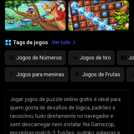
Tags de jogos
Ver tudo
Jogos de Números
Jogos de tiro
Jo
🔢
🔫
🏰
Jogos para meninas
Jogos de Frutas
💄
🍇

Jogar jogos de puzzle online grátis é ideal para
quem gosta de desafios de lógica, padrões e
raciocínio, tudo diretamente no navegador e
sem descarregar nem instalar. Na Gamezop,
encontras match-3, fusões, sudoku, palavras e