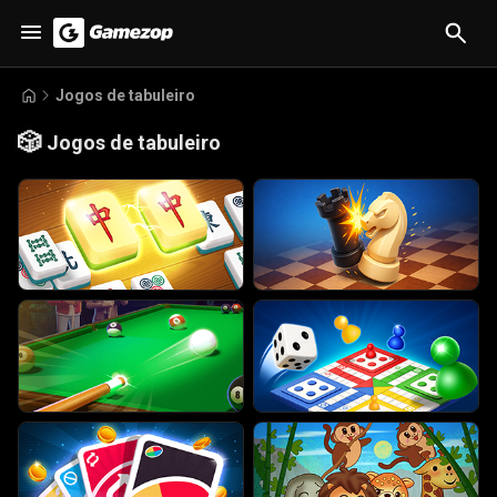
Jogos de tabuleiro
🎲
Jogos de tabuleiro