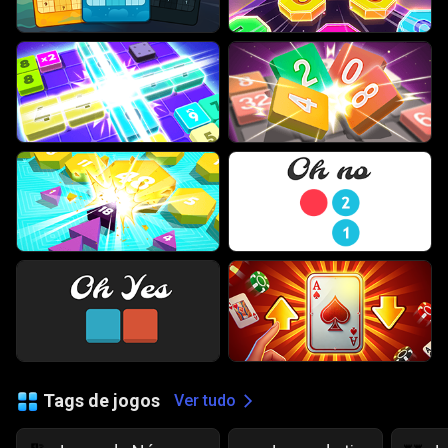
Tags de jogos
Ver tudo