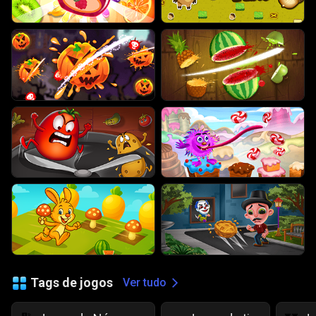
Tags de jogos
Ver tudo