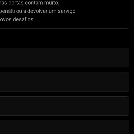
has certas contam muito.
enálti ou a devolver um serviço.
ovos desafios.
vel, sem descarregar nem instalar.