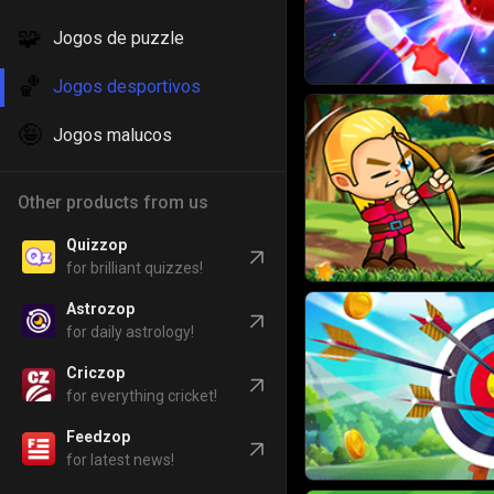
🧩
Jogos de puzzle
🏀
Jogos desportivos
🤪
Jogos malucos
Other products from us
Quizzop
for brilliant quizzes!
Astrozop
for daily astrology!
Criczop
for everything cricket!
Feedzop
for latest news!