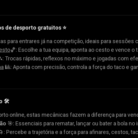
os de desporto gratuitos ⭐
as para entrares já na competição, ideais para sessões c
esto
🏀: Escolhe a tua equipa, aponta ao cesto e vence o 
: Trocas rápidas, reflexos no máximo e jogadas com efei
na
🎱: Aponta com precisão, controla a força do taco e ga
 🛠️
to online, estas mecânicas fazem a diferença para vence
são
🎯: Essenciais para rematar, lançar ou bater a bola no 
: Percebe a trajetória e a força para afinares, cestos, t