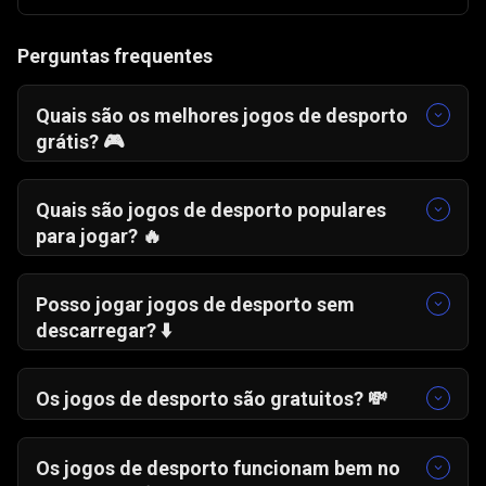
Perguntas frequentes
Quais são os melhores jogos de desporto
grátis? 🎮
Alguns dos melhores jogos de desporto para
começares são:
Quais são jogos de desporto populares
Flappy Foot Chinko
⚽
para jogar? 🔥
Chute de Dunk
🏀
Entre os favoritos dos jogadores destacam-se:
Tênis Hipster
🎾
Tênis Hipster
🎾
Posso jogar jogos de desporto sem
Mestre da Piscina
🎱
descarregar? ⬇️
Ténis de Mesa
🏓
Sim. Podes jogar diretamente no navegador, no
computador ou no telemóvel, sem descarregar
Os jogos de desporto são gratuitos? 💸
nem instalar.
Sim. Os jogos de desporto são grátis para jogar;
só precisas de um navegador e ligação à
Os jogos de desporto funcionam bem no