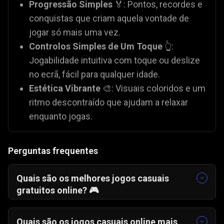
Progressão Simples
🏅: Pontos, recordes e
conquistas que criam aquela vontade de
jogar só mais uma vez.
Controlos Simples de Um Toque
👆:
Jogabilidade intuitiva com toque ou deslize
no ecrã, fácil para qualquer idade.
Estética Vibrante
🎨: Visuais coloridos e um
ritmo descontraído que ajudam a relaxar
enquanto jogas.
Perguntas frequentes
Quais são os melhores jogos casuais
gratuitos online? 🎮
Os melhores para começares já são:
Magnata Chef
👨‍🍳
Quais são os jogos casuais online mais