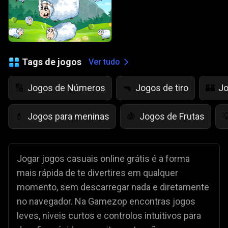
Tags de jogos
Ver tudo
Jogos de Números
Jogos de tiro
Jo
🔢
🔫
🏰
Jogos para meninas
Jogos de Frutas
💄
🍇

Jogar jogos casuais online grátis é a forma
mais rápida de te divertires em qualquer
momento, sem descarregar nada e diretamente
no navegador. Na Gamezop encontras jogos
leves, níveis curtos e controlos intuitivos para