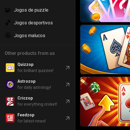
🧩
Jogos de puzzle
🏀
Jogos desportivos
🤪
Jogos malucos
Other products from us
Quizzop
for brilliant quizzes!
Astrozop
for daily astrology!
Criczop
for everything cricket!
Feedzop
for latest news!