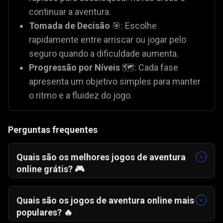
continuar a aventura.
Tomada de Decisão
🎯: Escolhe
rapidamente entre arriscar ou jogar pelo
seguro quando a dificuldade aumenta.
Progressão por Níveis
🗺️: Cada fase
apresenta um objetivo simples para manter
o ritmo e a fluidez do jogo.
Perguntas frequentes
Quais são os melhores jogos de aventura
online grátis? 🎮
Alguns dos melhores jogos de aventura online
grátis são:
Quais são os jogos de aventura online mais
Fuga na Montanha
🏃
populares? 🔥