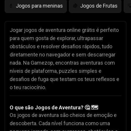
Jogos para meninas
Jogos de Frutas
💄
🍇

Jogar jogos de aventura online grátis é perfeito
para quem gosta de explorar, ultrapassar
obstáculos e resolver desafios rápidos, tudo
diretamente no navegador e sem descarregar
nada. Na Gamezop, encontras aventuras com
níveis de plataforma, puzzles simples e
desafios de fuga que testam os teus reflexos e
o teu raciocínio.
O que são Jogos de Aventura? 🤔 🗺️
Os jogos de aventura são cheios de emoção e
descoberta. Cada nível funciona como uma