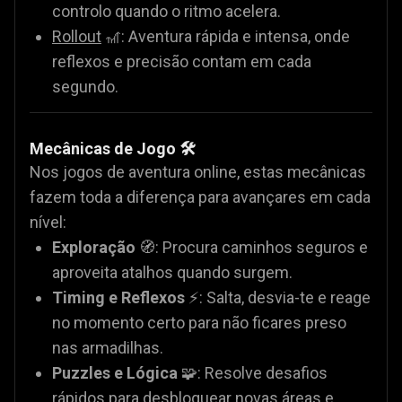
controlo quando o ritmo acelera.
Rollout
🎢: Aventura rápida e intensa, onde
reflexos e precisão contam em cada
segundo.
Mecânicas de Jogo 🛠️
Nos jogos de aventura online, estas mecânicas
fazem toda a diferença para avançares em cada
nível:
Exploração
🧭: Procura caminhos seguros e
aproveita atalhos quando surgem.
Timing e Reflexos
⚡: Salta, desvia-te e reage
no momento certo para não ficares preso
nas armadilhas.
Puzzles e Lógica
🧩: Resolve desafios
rápidos para desbloquear novas áreas e