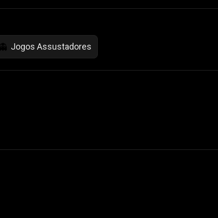
Jogos Assustadores
👻
 Not Sell My Personal Information
izzop ® are registered trademarks of ATPL.