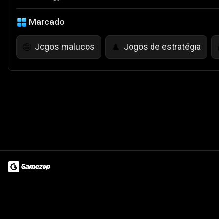
Marcado
Jogos malucos
Jogos de estratégia
🤪
♟️
Terms of Use
Privacy Policy
About
Jobs
Partner With Us
Do
© 2026 Advergame Technologies Pvt. Ltd. ("ATPL"). Gamezop ® & Qu