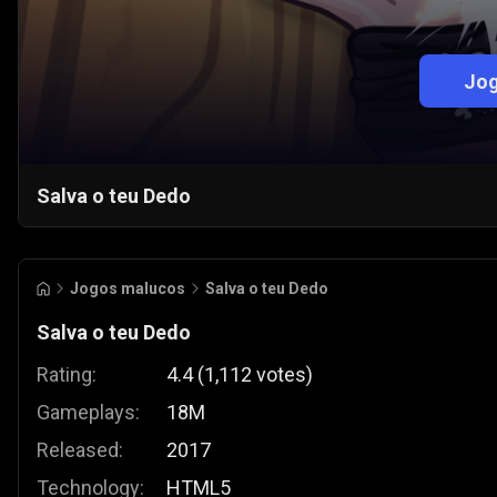
Jog
Salva o teu Dedo
Jogos malucos
Salva o teu Dedo
Salva o teu Dedo
Rating:
4.4
(
1,112
votes
)
Gameplays:
18M
Released:
2017
Technology:
HTML5