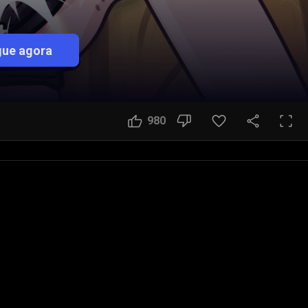
ue agora
980