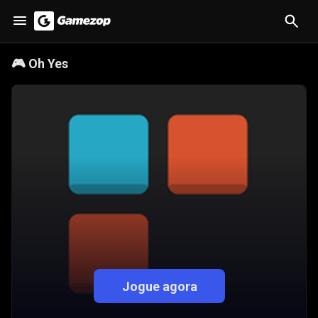
🎮
Oh Yes
Jogue agora