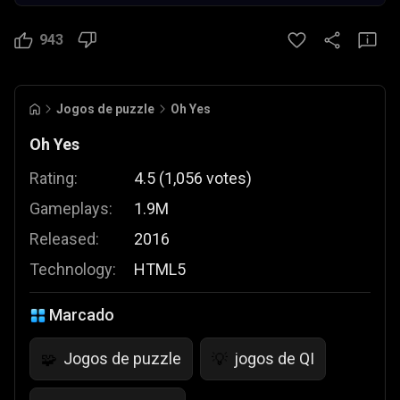
943
Jogos de puzzle
Oh Yes
Oh Yes
Rating:
4.5
(
1,056
votes
)
Gameplays:
1.9M
Released:
2016
Technology:
HTML5
Marcado
Jogos de puzzle
jogos de QI
🧩
💡