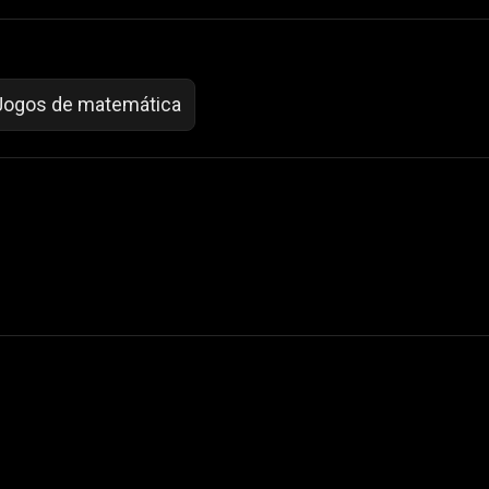
Jogos de matemática
 Not Sell My Personal Information
izzop ® are registered trademarks of ATPL.