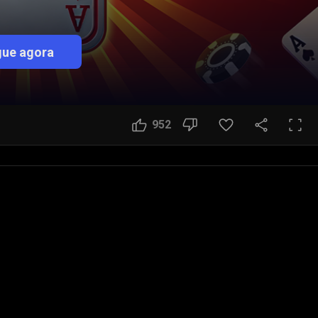
ue agora
952