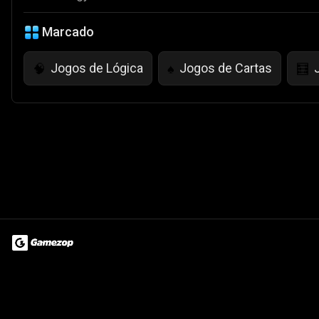
Marcado
Jogos de Lógica
Jogos de Cartas
🧠
♠️
🧮
Terms of Use
Privacy Policy
About
Jobs
Partner With Us
Do
© 2026 Advergame Technologies Pvt. Ltd. ("ATPL"). Gamezop ® & Qu