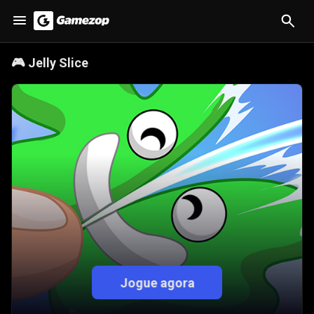
🎮
Jelly Slice
Jogue agora