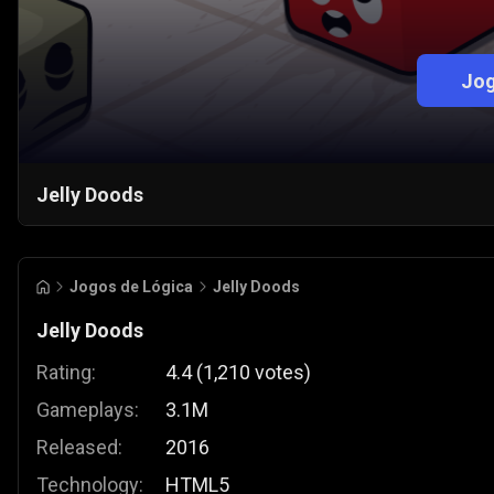
Jog
Jelly Doods
Jogos de Lógica
Jelly Doods
Jelly Doods
Rating:
4.4
(
1,210
votes
)
Gameplays:
3.1M
Released:
2016
Technology:
HTML5