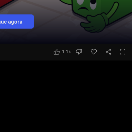
ue agora
1.1k