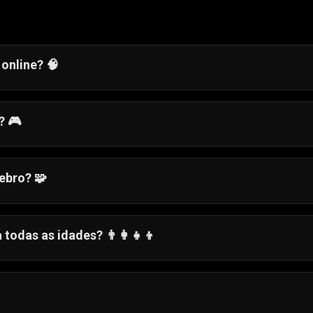
online? 🧠
line
incluem jogos baseados em grelhas como o Jelly
-cabeças de combinação de padrões. Estes jogos desaf
? 🎮
eamento, mantendo-se simples de aprender.
ito em HTML5
que corre diretamente no seu navegador. 
ou telemóvel sem descarregar nada.
ebro? 🧩
horar a capacidade de resolução de problemas, a
Jogos como o Jelly Doods incentivam o pensamento
odas as idades? 👨‍👩‍👧‍👦
são concebidos para serem acessíveis tanto para crianç
cas simples e visuais coloridos, mantendo puzzles