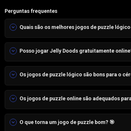
Perguntas frequentes
Quais são os melhores jogos de puzzle lógico 
Alguns dos melhores
jogos de puzzle lógico on
Doods, puzzles de blocos deslizantes e quebra
Posso jogar Jelly Doods gratuitamente online
o raciocínio espacial e as capacidades de plan
Sim. O Jelly Doods é um
jogo de puzzle gratu
jogar instantaneamente no computador, tablet 
Os jogos de puzzle lógico são bons para o cér
Sim. Os
jogos de lógica e puzzles
ajudam a mel
concentração e o reconhecimento de padrões. 
Os jogos de puzzle online são adequados para t
estratégico e a flexibilidade mental.
Absolutamente. Muitos
jogos de puzzle online
como para adultos. O Jelly Doods utiliza mecâni
O que torna um jogo de puzzle bom? 🎯
desafiantes para jogadores experientes.