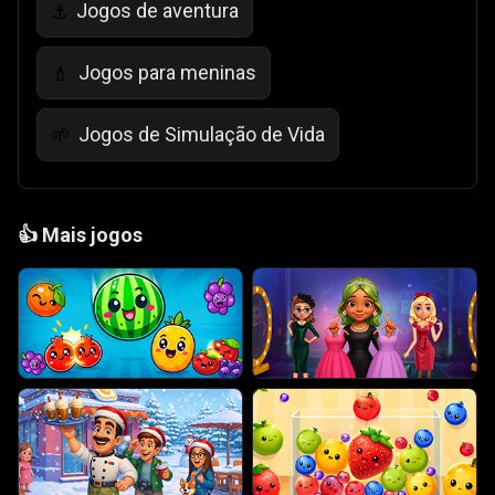
Jogos de aventura
⚓
Jogos para meninas
💄
Jogos de Simulação de Vida
🌱
👍
Mais jogos