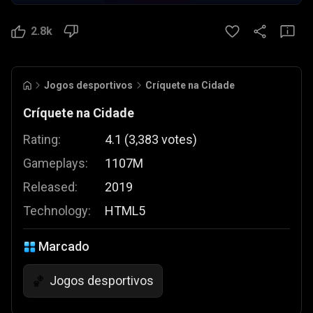
2.8k
Jogos desportivos
Críquete na Cidade
Críquete na Cidade
Rating:
4.1
(
3,383
votes
)
Gameplays:
1107M
Released:
2019
Technology:
HTML5
Marcado
Jogos desportivos
🏀