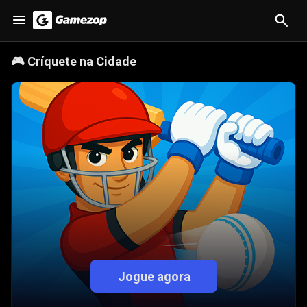
🎮
Críquete na Cidade
Jogue agora