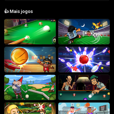
👍
Mais jogos