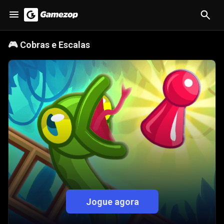
🎮
Cobras e Escalas
Jogue agora