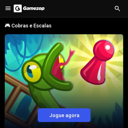
🎮
Cobras e Escalas
Jogue agora