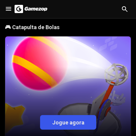
🎮
Catapulta de Bolas
Jogue agora