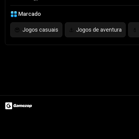
Marcado
Jogos casuais
Jogos de aventura
😎
⚓
💄
Terms of Use
Privacy Policy
About
Jobs
Partner With Us
Do
© 2026 Advergame Technologies Pvt. Ltd. ("ATPL"). Gamezop ® & Qu