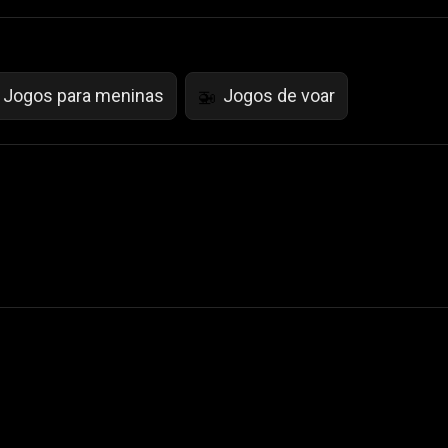
Jogos para meninas
Jogos de voar
🚁
 Not Sell My Personal Information
izzop ® are registered trademarks of ATPL.