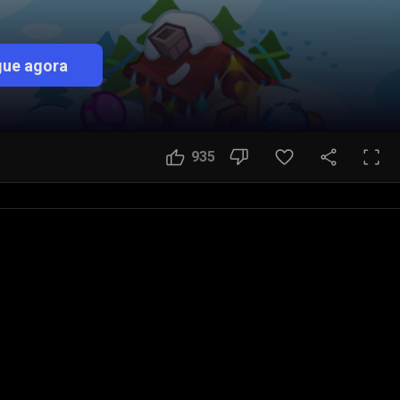
ue agora
935