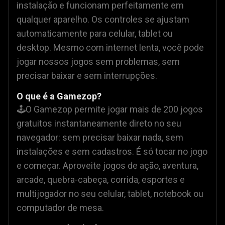
instalação e funcionam perfeitamente em
qualquer aparelho. Os controles se ajustam
automaticamente para celular, tablet ou
desktop. Mesmo com internet lenta, você pode
jogar nossos jogos sem problemas, sem
precisar baixar e sem interrupções.
O que é a Gamezop?
🕹️O Gamezop permite jogar mais de 200 jogos
gratuitos instantaneamente direto no seu
navegador: sem precisar baixar nada, sem
instalações e sem cadastros. É só tocar no jogo
e começar. Aproveite jogos de ação, aventura,
arcade, quebra-cabeça, corrida, esportes e
multijogador no seu celular, tablet, notebook ou
computador de mesa.