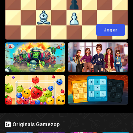
Jogar
Originais Gamezop