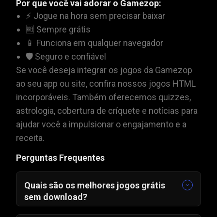
Por que você vai adorar o Gamezop:
⚡ Jogue na hora sem precisar baixar
🆓 Sempre grátis
📱 Funciona em qualquer navegador
🛡️ Seguro e confiável
Se você deseja integrar os jogos da Gamezop
ao seu app ou site, confira nossos jogos HTML
incorporáveis. Também oferecemos quizzes,
astrologia, cobertura de críquete e notícias para
ajudar você a impulsionar o engajamento e a
receita.
Perguntas Frequentes
Quais são os melhores jogos grátis
sem download?
🎈
Estouro de Bolhas