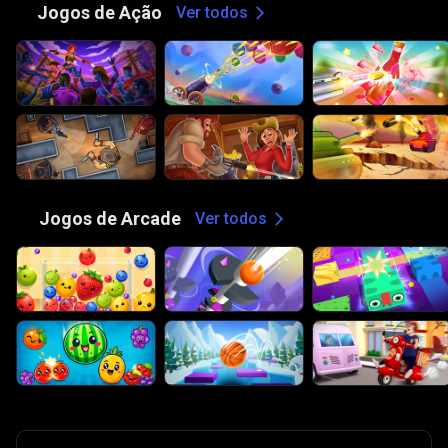
⚔️
Jogos de Ação
Ver todos
🕹️
Jogos de Arcade
Ver todos