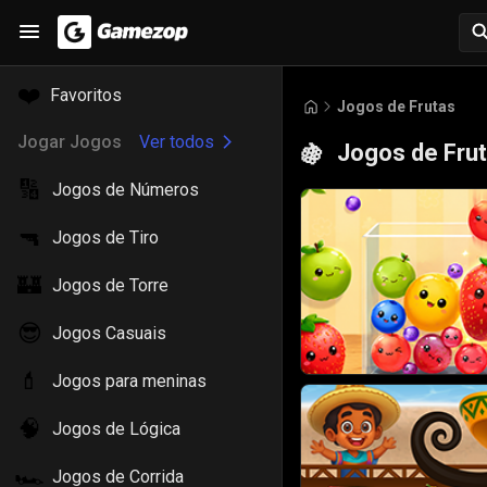
❤️
Favoritos
Jogos de Frutas
Jogar Jogos
Ver todos
Jogos de Fru
🍇
🔢
Jogos de Números
🔫
Jogos de Tiro
🏰
Jogos de Torre
😎
Jogos Casuais
💄
Jogos para meninas
🧠
Jogos de Lógica
🏎️
Jogos de Corrida