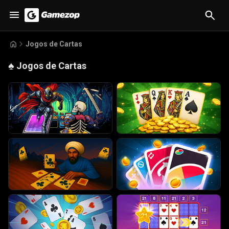
Jogos de Cartas
♠️
Jogos de Cartas