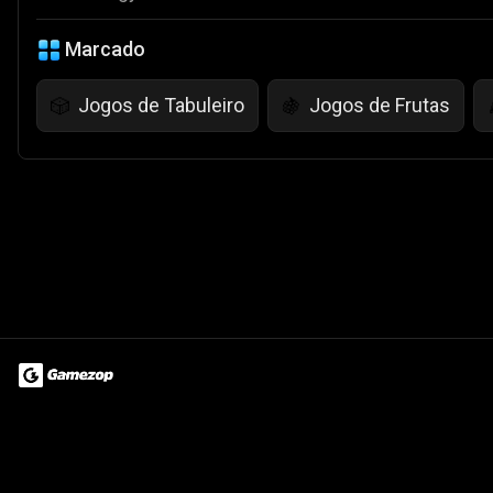
Marcado
Jogos de Tabuleiro
Jogos de Frutas
🎲
🍇
Terms of Use
Privacy Policy
About
Jobs
Partner With Us
Do
© 2026 Advergame Technologies Pvt. Ltd. ("ATPL"). Gamezop ® & Qu