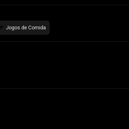
Jogos de Comida
🍕
 Not Sell My Personal Information
izzop ® are registered trademarks of ATPL.