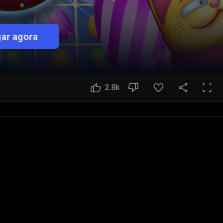
ar agora
2.8k