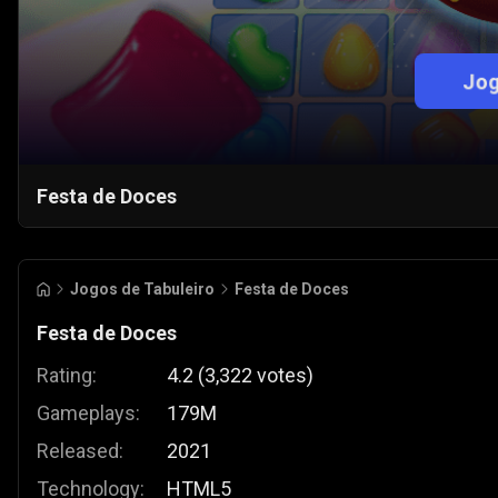
Jog
Festa de Doces
Jogos de Tabuleiro
Festa de Doces
Festa de Doces
Rating:
4.2
(
3,322
votes
)
Gameplays:
179M
Released:
2021
Technology:
HTML5