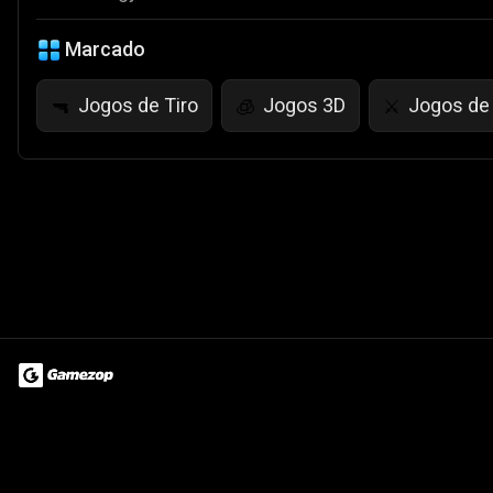
Marcado
Jogos de Tiro
Jogos 3D
Jogos de
🔫
🧊
⚔️
Terms of Use
Privacy Policy
About
Jobs
Partner With Us
Do
© 2026 Advergame Technologies Pvt. Ltd. ("ATPL"). Gamezop ® & Qu