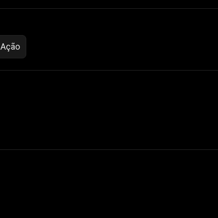
 Ação
 Not Sell My Personal Information
izzop ® are registered trademarks of ATPL.