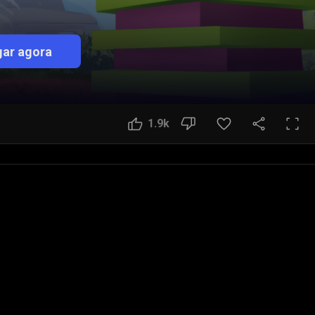
ar agora
1.9k