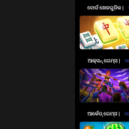
🎲
ବୋର୍ଡ ଖେଳଗୁଡିକ |
⚔️
ଆକ୍ସନ୍ ଗେମ୍ସ |
ସମ
🕹️
ଆର୍କେଡ୍ ଗେମ୍ସ |
ସମ