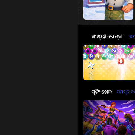
🔢
ସଂଖ୍ୟା ଗେମ୍ସ |
ସମସ
🔫
ସୁଟିଂ ଖେଳ
ସମସ୍ତ ଦର୍