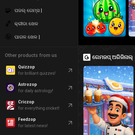
🧩
ପଜଲ୍ ଗେମ୍ସ |
🏀
କ୍ରୀଡା ଖେଳ
🤪
ପାଗଳ ଖେଳ |
Other products from us
ଗେମଜପ୍ ଅରିଜିନାଲ୍
Quizzop
for brilliant quizzes!
Astrozop
for daily astrology!
Criczop
for everything cricket!
Feedzop
for latest news!