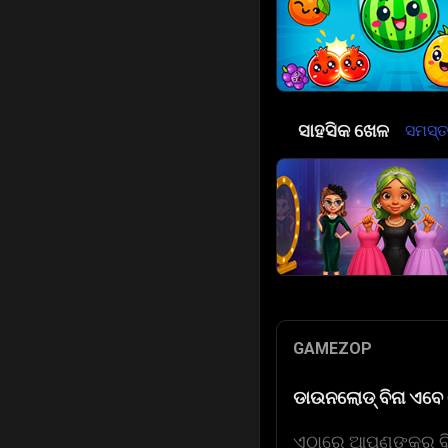
⚓
ସାହସିକ ଖେଳ
ସମସ୍ତ 
GAMEZOP
ଡାଉନଲୋଡ୍ ବିନା ଏବେ 
ଏଠାରେ ଆପଣଙ୍କର ବିଷୟ