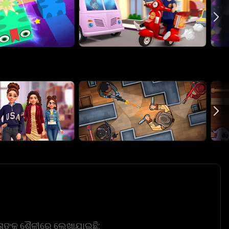
୍ତାଙ୍କ ଶୈଳୀରେ ଲେଖାଯାଇଛି: