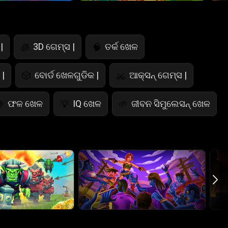
|
3D ଗେମ୍ସ |
ତର୍କ ଖେଳ
🧊
🧠
|
ବୋର୍ଡ ଖେଳଗୁଡିକ |
ଆକ୍ସନ୍ ଗେମ୍ସ |
🎲
⚔️
ଫଳ ଖେଳ
IQ ଖେଳ
ଜୀବନ ସିମୁଲେସନ୍ ଖେଳ

💡
🌱
ପୋଲିସ୍ ଖେଳ
ଗଣିତ ଖେଳ
ଖାଦ୍ୟ ଖେଳ

🧮
🍕