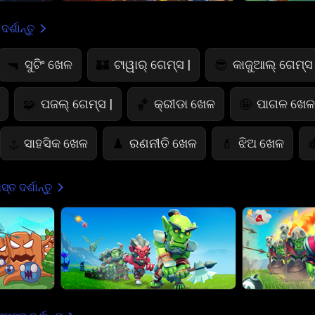
ର୍ଶାନ୍ତୁ
ସୁଟିଂ ଖେଳ
ଟାୱାର୍ ଗେମ୍ସ |
କାଜୁଆଲ୍ ଗେମ୍ସ 
🔫
🏰
😎
ପଜଲ୍ ଗେମ୍ସ |
କ୍ରୀଡା ଖେଳ
ପାଗଳ ଖେଳ 
🧩
🏀
🤪
ସାହସିକ ଖେଳ
ରଣନୀତି ଖେଳ
ଝିଅ ଖେଳ
⚓
♟️
💄

ରଙ୍ଗ ଖେଳ
ଭୟାନକ ଖେଳ
କାର୍ଡ ଖେଳ
🎨
👻
♠️

୍ତ ଦର୍ଶାନ୍ତୁ
ପଶୁ ସମ୍ବନ୍ଧୀୟ ଖେଳ
ଫୁଟବଲ୍ ଗେମ୍ସ
🐴
⚽