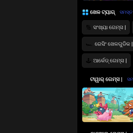
ଖେଳ ଟ୍ୟାଗ୍
ସମସ୍ତ ଦ
ସଂଖ୍ୟା ଗେମ୍ସ |
🔢
ରେସିଂ ଖେଳଗୁଡିକ |
🏎️
ଆର୍କେଡ୍ ଗେମ୍ସ |
🕹️
ଜମ୍ପ୍ ଖେଳଗୁଡିକ
🤸
🏰
ଟାୱାର୍ ଗେମ୍ସ |
ସମସ
ଉଡ଼ୁଥିବା ଖେଳ
🚁