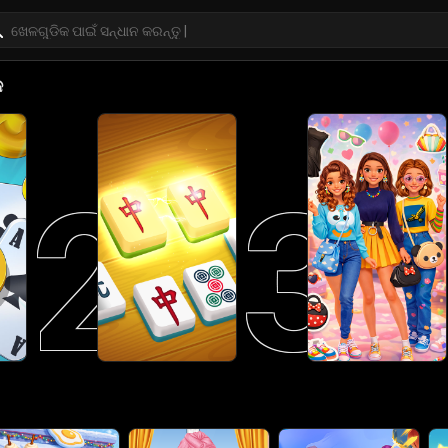
କ
2
3