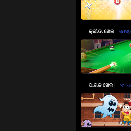
🏀
କ୍ରୀଡା ଖେଳ
ସମସ୍ତ 
🤪
ପାଗଳ ଖେଳ |
ସମସ୍ତ