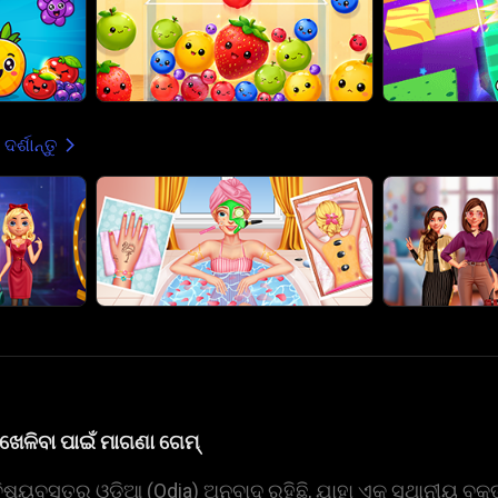
ଦର୍ଶାନ୍ତୁ
ଖେଳିବା ପାଇଁ ମାଗଣା ଗେମ୍
ବସ୍ତୁର ଓଡ଼ିଆ (Odia) ଅନୁବାଦ ରହିଛି, ଯାହା ଏକ ସ୍ଥାନୀୟ ବକ