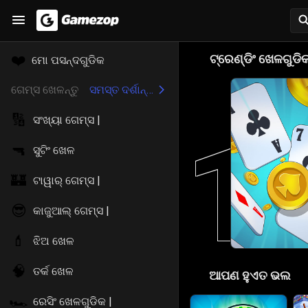
🎮
❤️
ଟ୍ରେଣ୍ଡିଂ ଖେଳଗୁଡି
ମୋ ପସନ୍ଦଗୁଡିକ
ଗେମ୍ସ ଖେଳନ୍ତୁ
ସମସ୍ତ ଦର୍ଶାନ୍ତୁ
🔢
ସଂଖ୍ୟା ଗେମ୍ସ |
1
🔫
ସୁଟିଂ ଖେଳ
🏰
ଟାୱାର୍ ଗେମ୍ସ |
😎
କାଜୁଆଲ୍ ଗେମ୍ସ |
💄
ଝିଅ ଖେଳ
🧠
ତର୍କ ଖେଳ
😍
ଆପଣ ହୁଏତ ଭଲ
🏎️
ରେସିଂ ଖେଳଗୁଡିକ |