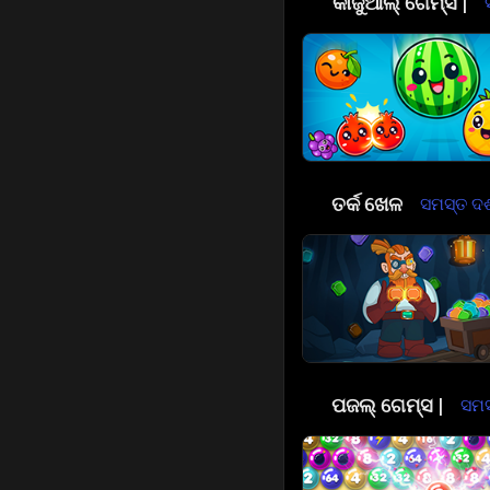
😎
କାଜୁଆଲ୍ ଗେମ୍ସ |
🧠
ତର୍କ ଖେଳ
ସମସ୍ତ ଦର୍ଶ
🧩
ପଜଲ୍ ଗେମ୍ସ |
ସମସ୍