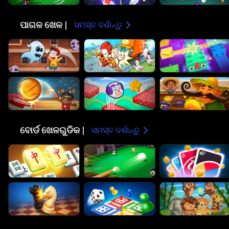
🤪
ପାଗଳ ଖେଳ |
ସମସ୍ତ ଦର୍ଶାନ୍ତୁ
🎲
ବୋର୍ଡ ଖେଳଗୁଡିକ |
ସମସ୍ତ ଦର୍ଶାନ୍ତୁ