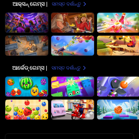
⚔️
ଆକ୍ସନ୍ ଗେମ୍ସ |
ସମସ୍ତ ଦର୍ଶାନ୍ତୁ
🕹️
ଆର୍କେଡ୍ ଗେମ୍ସ |
ସମସ୍ତ ଦର୍ଶାନ୍ତୁ