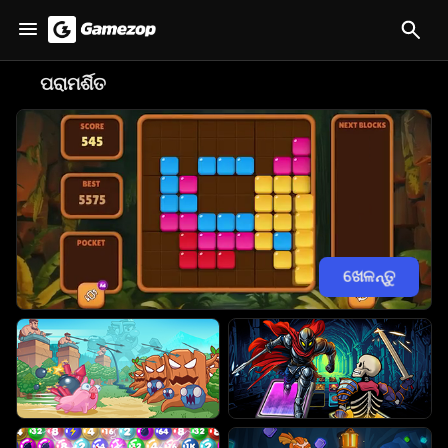
😋
ପରାମର୍ଶିତ
ଖେଳନ୍ତୁ