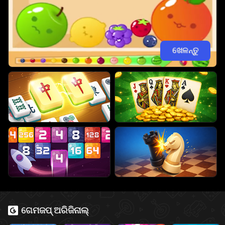
ଖେଳନ୍ତୁ
ଗେମଜପ୍ ଅରିଜିନାଲ୍