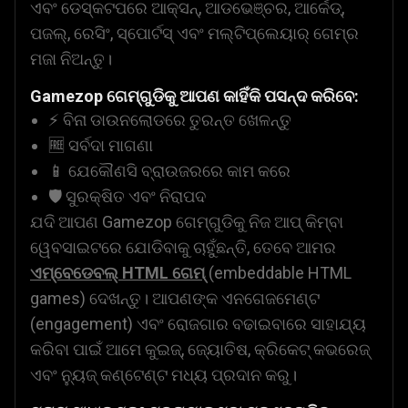
ଏବଂ ଡେସ୍କଟପରେ ଆକ୍ସନ୍, ଆଡଭେଞ୍ଚର, ଆର୍କେଡ୍,
ପଜଲ୍, ରେସିଂ, ସ୍ପୋର୍ଟସ୍ ଏବଂ ମଲ୍ଟିପ୍ଲେୟାର୍ ଗେମ୍‌ର
ମଜା ନିଅନ୍ତୁ।
Gamezop ଗେମ୍‌ଗୁଡିକୁ ଆପଣ କାହିଁକି ପସନ୍ଦ କରିବେ:
⚡ ବିନା ଡାଉନଲୋଡରେ ତୁରନ୍ତ ଖେଳନ୍ତୁ
🆓 ସର୍ବଦା ମାଗଣା
📱 ଯେକୌଣସି ବ୍ରାଉଜରରେ କାମ କରେ
🛡️ ସୁରକ୍ଷିତ ଏବଂ ନିରାପଦ
ଯଦି ଆପଣ Gamezop ଗେମ୍‌ଗୁଡିକୁ ନିଜ ଆପ୍ କିମ୍ବା
ୱେବସାଇଟରେ ଯୋଡିବାକୁ ଚାହୁଁଛନ୍ତି, ତେବେ ଆମର
ଏମ୍ବେଡେବଲ୍ HTML ଗେମ୍
(embeddable HTML
games) ଦେଖନ୍ତୁ। ଆପଣଙ୍କ ଏନଗେଜମେଣ୍ଟ
(engagement) ଏବଂ ରୋଜଗାର ବଢାଇବାରେ ସାହାଯ୍ୟ
କରିବା ପାଇଁ ଆମେ କୁଇଜ୍, ଜ୍ୟୋତିଷ, କ୍ରିକେଟ୍ କଭରେଜ୍
ଏବଂ ନ୍ୟୁଜ୍ କଣ୍ଟେଣ୍ଟ ମଧ୍ୟ ପ୍ରଦାନ କରୁ।