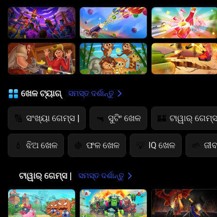
ଖେଳ ଟ୍ୟାଗ୍
ସମସ୍ତ ଦର୍ଶାନ୍ତୁ
ସଂଖ୍ୟା ଗେମ୍ସ |
ସୁଟିଂ ଖେଳ
ଟାୱାର୍ ଗେମ୍ସ
🔢
🔫
🏰
ଝିଅ ଖେଳ
ଫଳ ଖେଳ
IQ ଖେଳ
ଜୀବ
💄
🍇
💡
🌱
🏰
ଟାୱାର୍ ଗେମ୍ସ |
ସମସ୍ତ ଦର୍ଶାନ୍ତୁ