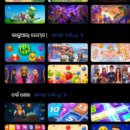
😎
କାଜୁଆଲ୍ ଗେମ୍ସ |
ସମସ୍ତ ଦର୍ଶାନ୍ତୁ
🧠
ତର୍କ ଖେଳ
ସମସ୍ତ ଦର୍ଶାନ୍ତୁ