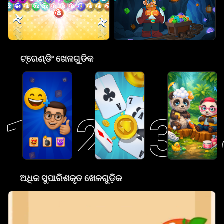
🎮
ଟ୍ରେଣ୍ଡିଂ ଖେଳଗୁଡିକ
1
2
3
😋
ଅଧିକ ସୁପାରିଶକୃତ ଖେଳଗୁଡ଼ିକ