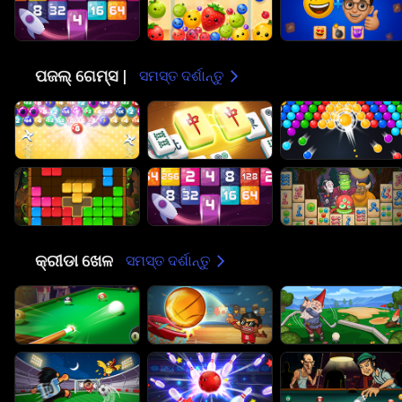
🧩
ପଜଲ୍ ଗେମ୍ସ |
ସମସ୍ତ ଦର୍ଶାନ୍ତୁ
🏀
କ୍ରୀଡା ଖେଳ
ସମସ୍ତ ଦର୍ଶାନ୍ତୁ