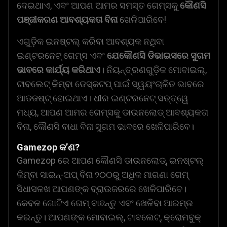
ଦେଇଥାଏ, ଏବଂ ଆପଣ ଆମର ସମସ୍ତ ଗେମ୍ସକୁ
କୌଣସି
ପଞ୍ଜୀକରଣ ଆବଶ୍ୟକତା ବିନା
ଖେଳିପାରିବେ!
ଏଗୁଡ଼ିକ ଇନଷ୍ଟଲ୍ କରିବା ଆବଶ୍ୟକ ନଥିବା
ଇଣ୍ଟରନେଟ୍ ଗେମ୍ସ ଏବଂ
ଯେକୌଣସି ଡିଭାଇସରେ ସୁଗମ
ଭାବରେ କାର୍ଯ୍ୟ କରିଥାଏ
। ନିୟନ୍ତ୍ରଣଗୁଡ଼ିକ ମୋବାଇଲ୍,
ଟାବଲେଟ୍ କିମ୍ବା ଡେସ୍କଟପ୍ ପାଇଁ ସ୍ୱୟଂଚାଳିତ ଭାବରେ
ଆଡଜଷ୍ଟ୍ ହୋଇଥାଏ। ଧୀର ଇଣ୍ଟରନେଟ୍ ସତ୍ତ୍ୱେ
ମଧ୍ୟ, ଆପଣ ଆମର ଗେମ୍ସକୁ ଡାଉନଲୋଡ୍ ଆବଶ୍ୟକତା
ବିନା, କୌଣସି ବାଧା ବିନା ସୁଗମ ଭାବରେ ଖେଳିପାରିବେ।
Gamezop କ’ଣ?
Gamezop ରେ ଆପଣ କୌଣସି ଡାଉନଲୋଡ୍, ଇନଷ୍ଟଲ୍
କିମ୍ବା ସାଇନ୍-ଅପ୍ ବିନା ୨୦୦ରୁ ଅଧିକ ମାଗଣା ଗେମ୍
ସିଧାସଳଖ ଆପଣଙ୍କ ବ୍ରାଉଜରରେ ଖେଳିପାରିବେ।
କେବଳ ଗୋଟିଏ ଗେମ୍ ବାଛନ୍ତୁ ଏବଂ ଖେଳିବା ଆରମ୍ଭ
କରନ୍ତୁ। ଆପଣଙ୍କ ମୋବାଇଲ୍, ଟାବଲେଟ୍, କ୍ରୋମବୁକ୍