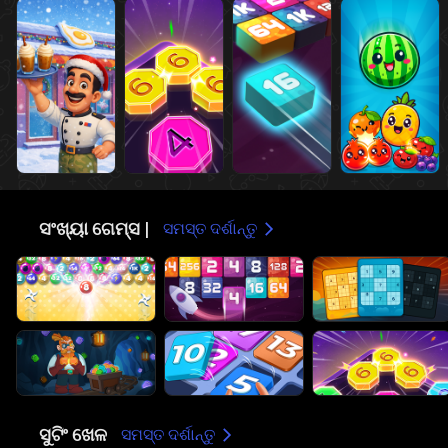
🔢
ସଂଖ୍ୟା ଗେମ୍ସ |
ସମସ୍ତ ଦର୍ଶାନ୍ତୁ
🔫
ସୁଟିଂ ଖେଳ
ସମସ୍ତ ଦର୍ଶାନ୍ତୁ