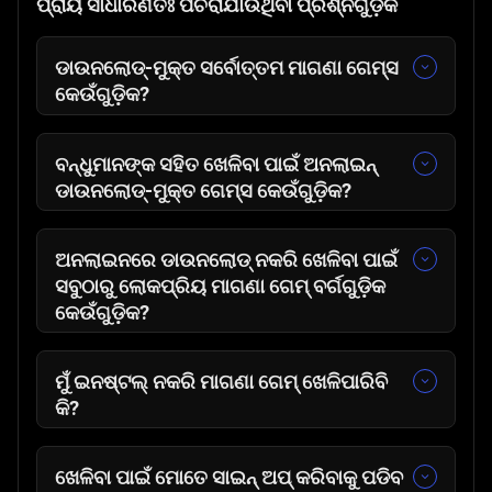
ପ୍ରାୟ ସାଧାରଣତଃ ପଚରାଯାଉଥିବା ପ୍ରଶ୍ନଗୁଡ଼ିକ
ଡାଉନଲୋଡ୍-ମୁକ୍ତ ସର୍ବୋତ୍ତମ ମାଗଣା ଗେମ୍ସ
କେଉଁଗୁଡ଼ିକ?
🎈
ବବଲ୍ ଶୁଟର୍
🀄
Mahjong At Home Scandinavian
ବନ୍ଧୁମାନଙ୍କ ସହିତ ଖେଳିବା ପାଇଁ ଅନଲାଇନ୍
Edition
ଡାଉନଲୋଡ୍-ମୁକ୍ତ ଗେମ୍ସ କେଉଁଗୁଡ଼ିକ?
🧩
ମର୍ଜ୍ ମାନିଆ
🎲
ଲୁଡ଼ୋ ଆସର
👨‍🍳
ସେଫ୍ ଟାଇକୁନ୍
🟩
ଜୁନୋ
ଅନଲାଇନରେ ଡାଉନଲୋଡ୍ ନକରି ଖେଳିବା ପାଇଁ
🤖
ସାଇବରଫ୍ୟୁଜନ୍
❌
ଛକି-ଶୂନ
ସବୁଠାରୁ ଲୋକପ୍ରିୟ ମାଗଣା ଗେମ୍ ବର୍ଗଗୁଡ଼ିକ
🎱
ବିଲିୟାର୍ଡସ୍ ମାଫିଆ
🏁
ଲୁଡୋ ଡାଶ୍
କେଉଁଗୁଡ଼ିକ?
🕷️
ସ୍ପାଇଡର୍ ସଲିଟାୟର୍
🎉
କ୍ରେଜି ଗେମ୍ସ
🏀
ସହରର ରକ୍ଷକ
🎲
ବୋର୍ଡ ଗେମ୍ସ
ମୁଁ ଇନଷ୍ଟଲ୍ ନକରି ମାଗଣା ଗେମ୍ ଖେଳିପାରିବି
🃏
ଆଲଜେରିଆନ୍ ସଲିଟାୟର୍
🗺️
ଆଡଭେଞ୍ଚର ଗେମ୍ସ
କି?
🐉
ଡ୍ରାଗନ୍ ଆନିହିଲେସନ୍
🧠
ପଜଲ୍ ଗେମ୍ସ
ହଁ, ଆପଣ ଇନଷ୍ଟଲ୍ କିମ୍ବା ଡାଉନଲୋଡ୍ ନକରି
🔫
ସୁଟିଂ ଗେମ୍ସ
ମାଗଣା ଗେମ୍ ଖେଳିପାରିବେ |
ଖେଳିବା ପାଇଁ ମୋତେ ସାଇନ୍ ଅପ୍ କରିବାକୁ ପଡିବ