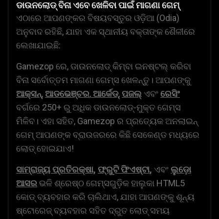
ଡାଉନଲୋଡ୍ ବିନା ଏବେ ଖେଳିବା ପାଇଁ ମାଗଣା ଗେମ୍
ଏଠାରେ ଆପଣଙ୍କର ବିଷୟବସ୍ତୁର ଓଡ଼ିଆ (Odia)
ଅନୁବାଦ ରହିଛି, ଯାହା ଏକ ସ୍ଥାନୀୟ ବକ୍ତାଙ୍କ ଶୈଳୀରେ
ଲେଖାଯାଇଛି:
Gamezop ରେ, ଡାଉନଲୋଡ୍ କିମ୍ବା ଇନଷ୍ଟଲ୍ କରିବା
ବିନା ସର୍ବୋତ୍ତମ ମାଗଣା ଗେମ୍ସ ଖେଳନ୍ତୁ। ଆପଣଙ୍କୁ
ଆକ୍ସନ୍
,
ଆଡଭେଞ୍ଚର
,
ଆର୍କେଡ୍
,
ପଜଲ୍
ଏବଂ
ରେସିଂ
ବର୍ଗରେ 250+ ରୁ ଅଧିକ ଡାଉନଲୋଡ୍-ମୁକ୍ତ ଗେମ୍ସ
ମିଳିବ। ଏହା ସହିତ, Gamezop ର ପ୍ରତ୍ୟେକ ଅନଲାଇନ୍
ଗେମ୍ ଆପଣଙ୍କ ବ୍ରାଉଜରରେ କିଛି ସେକେଣ୍ଡ ମଧ୍ୟରେ
ଲୋଡ୍ ହୋଇଯାଏ!
ସାମ୍ରାଜ୍ୟ ପ୍ରତିରକ୍ଷା,
ଫ୍ରୁଟି ଫିଏଷ୍ଟା
,
ଏବଂ
ଲୁଡ଼ୋ
ଆସର
ଭଳି ଶ୍ରେଷ୍ଠ ଗେମ୍ସଗୁଡ଼ିକ ହାଲୁକା HTML5
କୋଡ୍ ବ୍ୟବହାର କରି ଚାଲିଥାଏ, ଯାହା ଆପଣଙ୍କୁ ଶୂନ୍ୟ
ଷ୍ଟୋରେଜ୍ ବ୍ୟବହାର ସହିତ ଦ୍ରୁତ ଲୋଡ୍ ସମୟ