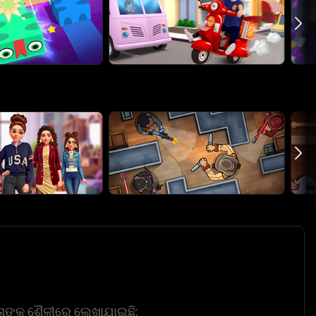
୍ତାଙ୍କ ଶୈଳୀରେ ଲେଖାଯାଇଛି: