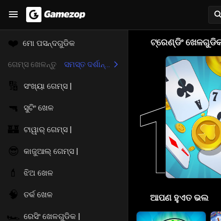
🎮
❤️
ଟ୍ରେଣ୍ଡିଂ ଖେଳଗୁଡି
ମୋ ପସନ୍ଦଗୁଡିକ
ଗେମ୍ସ ଖେଳନ୍ତୁ
ସମସ୍ତ ଦର୍ଶାନ୍ତୁ
🔢
ସଂଖ୍ୟା ଗେମ୍ସ |
1
🔫
ସୁଟିଂ ଖେଳ
🏰
ଟାୱାର୍ ଗେମ୍ସ |
😎
କାଜୁଆଲ୍ ଗେମ୍ସ |
💄
ଝିଅ ଖେଳ
🧠
ତର୍କ ଖେଳ
😍
ଆପଣ ହୁଏତ ଭଲ
🏎️
ରେସିଂ ଖେଳଗୁଡିକ |