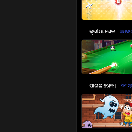
🏀
କ୍ରୀଡା ଖେଳ
ସମସ୍ତ 
🤪
ପାଗଳ ଖେଳ |
ସମସ୍ତ