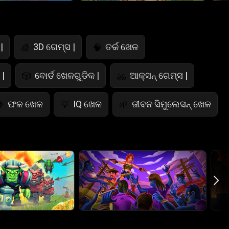
|
3D ଗେମ୍ସ |
ତର୍କ ଖେଳ
🧊
🧠
|
ବୋର୍ଡ ଖେଳଗୁଡିକ |
ଆକ୍ସନ୍ ଗେମ୍ସ |
🎲
⚔️
ଫଳ ଖେଳ
IQ ଖେଳ
ଜୀବନ ସିମୁଲେସନ୍ ଖେଳ

💡
🌱
ପୋଲିସ୍ ଖେଳ
ଗଣିତ ଖେଳ
ଖାଦ୍ୟ ଖେଳ

🧮
🍕