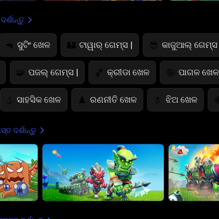
ର୍ଶାନ୍ତୁ
ସୁଟିଂ ଖେଳ
ଟାୱାର୍ ଗେମ୍ସ |
କାଜୁଆଲ୍ ଗେମ୍ସ 
🔫
🏰
😎
ପଜଲ୍ ଗେମ୍ସ |
କ୍ରୀଡା ଖେଳ
ପାଗଳ ଖେଳ 
🧩
🏀
🤪
ସାହସିକ ଖେଳ
ରଣନୀତି ଖେଳ
ଝିଅ ଖେଳ
⚓
♟️
💄

ରଙ୍ଗ ଖେଳ
ଭୟାନକ ଖେଳ
କାର୍ଡ ଖେଳ
🎨
👻
♠️

୍ତ ଦର୍ଶାନ୍ତୁ
ପଶୁ ସମ୍ବନ୍ଧୀୟ ଖେଳ
ଫୁଟବଲ୍ ଗେମ୍ସ
🐴
⚽