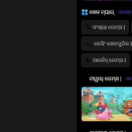
ଖେଳ ଟ୍ୟାଗ୍
ସମସ୍ତ ଦ
ସଂଖ୍ୟା ଗେମ୍ସ |
🔢
ରେସିଂ ଖେଳଗୁଡିକ |
🏎️
ଆର୍କେଡ୍ ଗେମ୍ସ |
🕹️
ଜମ୍ପ୍ ଖେଳଗୁଡିକ
🤸
🏰
ଟାୱାର୍ ଗେମ୍ସ |
ସମସ
ଉଡ଼ୁଥିବା ଖେଳ
🚁