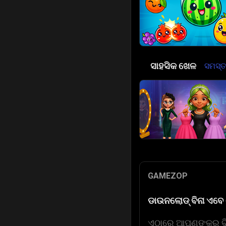
⚓
ସାହସିକ ଖେଳ
ସମସ୍ତ 
GAMEZOP
ଡାଉନଲୋଡ୍ ବିନା ଏବେ 
ଏଠାରେ ଆପଣଙ୍କର ବିଷୟ