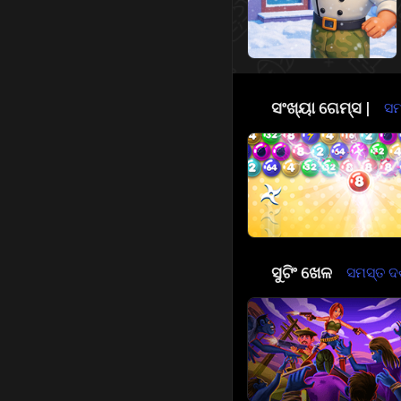
🔢
ସଂଖ୍ୟା ଗେମ୍ସ |
ସମସ
🔫
ସୁଟିଂ ଖେଳ
ସମସ୍ତ ଦର୍