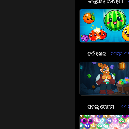
😎
କାଜୁଆଲ୍ ଗେମ୍ସ |
🧠
ତର୍କ ଖେଳ
ସମସ୍ତ ଦର୍ଶ
🧩
ପଜଲ୍ ଗେମ୍ସ |
ସମସ୍