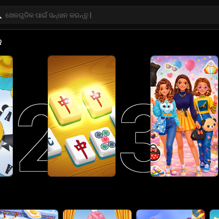
କ
2
3