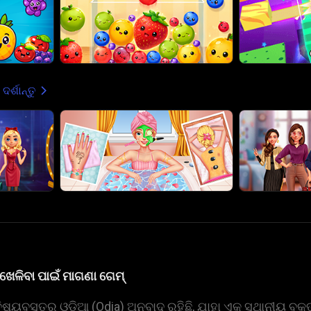
ଦର୍ଶାନ୍ତୁ
ଖେଳିବା ପାଇଁ ମାଗଣା ଗେମ୍
ବସ୍ତୁର ଓଡ଼ିଆ (Odia) ଅନୁବାଦ ରହିଛି, ଯାହା ଏକ ସ୍ଥାନୀୟ ବକ