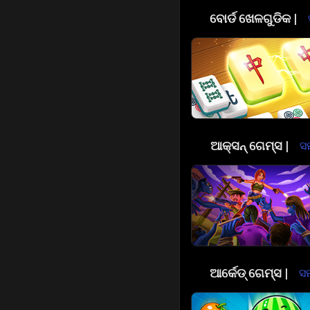
🎲
ବୋର୍ଡ ଖେଳଗୁଡିକ |
⚔️
ଆକ୍ସନ୍ ଗେମ୍ସ |
ସମ
🕹️
ଆର୍କେଡ୍ ଗେମ୍ସ |
ସମ