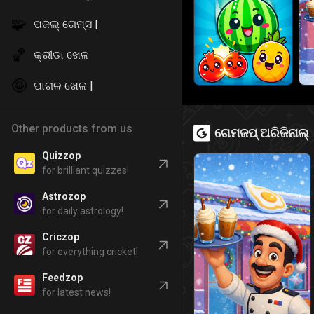
🧩
ପଜଲ୍ ଗେମ୍ସ |
🏀
କ୍ରୀଡା ଖେଳ
🤪
ପାଗଳ ଖେଳ |
Other products from us
ଗେମଜପ୍ ଅରିଜିନାଲ୍
Quizzop
for brilliant quizzes!
Astrozop
for daily astrology!
Criczop
for everything cricket!
Feedzop
for latest news!