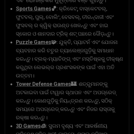
ଏବଂ ରୋମାଞ୍ଚକର ମୁହୂର୍ତ୍ତରେ ବଞ୍ଚି ରୁହନ୍ତୁ।
Sports Games
🏀
: କ୍ରିକେଟ୍, ବାସ୍କେଟବଲ୍,
ଫୁଟବଲ୍, ପୁଲ୍, ବୋଲିଂ, ବେସବଲ୍, ତୀରନ୍ଦାଜୀ ଏବଂ
ଫୁସବଲ୍ ର କ୍ୱିକ୍ ରାଉଣ୍ଡ ଖେଳନ୍ତୁ ଏବଂ ହାଇ
ସ୍କୋର ଓ ଶାନଦାର ଟ୍ରିକ୍ ଶଟ୍ ପଛରେ ଦୌଡ଼ନ୍ତୁ।
Puzzle Games
🧩
: ଯୁକ୍ତି, ପ୍ୟାଟର୍ନ ଏବଂ ଯୋଜନା
ବ୍ୟବହାର କରି ଚତୁର ଚ୍ୟାଲେଞ୍ଜଗୁଡ଼ିକୁ ସମାଧାନ
କରନ୍ତୁ। ବ୍ଲକ୍-ମ୍ୟାଚିଙ୍ଗ୍ ଏବଂ ମସ୍ତିଷ୍କକୁ ତୀକ୍ଷ୍ଣ
କରୁଥିବା ଲେଭଲ୍‌ର ପ୍ରଶଂସକଙ୍କ ପାଇଁ ଏହା ଅତି
ଉତ୍ତମ।
Tower Defense Games
🏰
: ଶତ୍ରୁମାନଙ୍କୁ
ଅଟକାଇବା ପାଇଁ ଟାୱାର ସ୍ଥାପନ ଏବଂ ଅପଗ୍ରେଡ୍
କରନ୍ତୁ। କୋଣଗୁଡ଼ିକୁ ନିୟନ୍ତ୍ରଣ କରନ୍ତୁ, ସଠିକ୍
ସମୟରେ ଅପଗ୍ରେଡ୍ କରନ୍ତୁ ଏବଂ ନିଜର ରାସ୍ତାକୁ
ରକ୍ଷା କରନ୍ତୁ।
3D Games
🧊
: ସୁଗମ ଦୃଶ୍ୟ ଏବଂ ଆକର୍ଷଣୀୟ