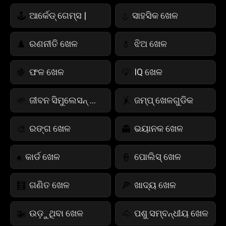
ଆର୍କେଡ୍ ଗେମ୍ସ |
ସାହସିକ ଖେଳ
🕹️
⚓
ରଣନୀତି ଖେଳ
ଝିଅ ଖେଳ
♟️
💄
ଫଳ ଖେଳ
IQ ଖେଳ
🍇
💡
ଜୀବନ ସିମୁଲେସନ୍ ଖେଳ
ଜମ୍ପ୍ ଖେଳଗୁଡିକ
🌱
🤸
ରଙ୍ଗ ଖେଳ
ଭୟାନକ ଖେଳ
🎨
👻
କାର୍ଡ ଖେଳ
ପୋଲିସ୍ ଖେଳ
♠️
👮
ଗଣିତ ଖେଳ
ଖାଦ୍ୟ ଖେଳ
🧮
🍕
ଉଡ଼ୁଥିବା ଖେଳ
ପଶୁ ସମ୍ବନ୍ଧୀୟ ଖେଳ
🚁
🐴