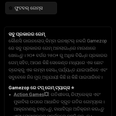
ଫୁଟବଲ୍ ଗେମ୍ସ
⚽
ସବୁ ପ୍ରକାରର ଗେମ୍
କୌଣସି ଡାଉନଲୋଡ୍ କିମ୍ବା ଇନଷ୍ଟଲ୍ ନକରି Gamezop
ରେ ସବୁ ପ୍ରକାରର ଗେମ୍ ଅନଲାଇନ୍‌ରେ ମାଗଣାରେ
ଖେଳନ୍ତୁ। ୨୦+ ବର୍ଗର ୨୫୦+ ରୁ ଅଧିକ ବିଭିନ୍ନ ପ୍ରକାରର
ଗେମ୍ ସହିତ, ଆପଣ କିଛି ସେକେଣ୍ଡ ମଧ୍ୟରେ ଏକ ଛୋଟ
ବ୍ରେକ୍‌ରୁ ଏକ ଲମ୍ବା ସେସନ୍ ପର୍ଯ୍ୟନ୍ତ ଯାଇପାରିବେ ଏବଂ
ସବୁବେଳେ ନିଜ ମୁଡ୍ ଅନୁଯାୟୀ କିଛି ନା କିଛି ପାଇପାରିବେ।
Gamezop ରେ ଟପ୍ ଗେମ୍ ଟ୍ୟାଗ୍ସ ⭐
Action Games
💥
: ଗତିଶୀଳତା, ରିଫ୍ଲେକ୍ସ ଏବଂ
ମୁକାବିଲା ଉପରେ ଆଧାରିତ ଦ୍ରୁତ ଗତିର ଗେମ୍‌ପ୍ଲେ।
ଆକ୍ରମଣରୁ ବଞ୍ଚନ୍ତୁ, ବାଧାବିଘ୍ନ ଅତିକ୍ରମ କରନ୍ତୁ