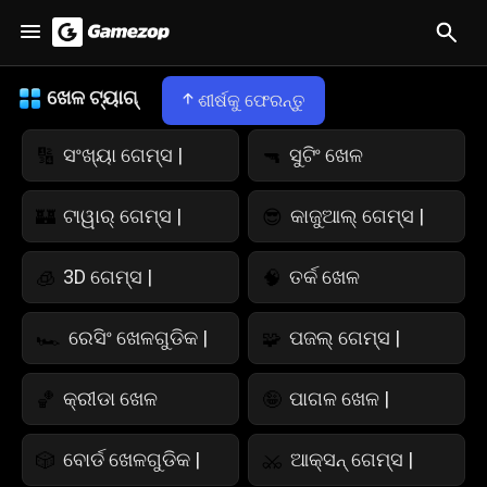
ଖେଳ ଟ୍ୟାଗ୍
ଶୀର୍ଷକୁ ଫେରନ୍ତୁ
ସଂଖ୍ୟା ଗେମ୍ସ |
ସୁଟିଂ ଖେଳ
🔢
🔫
ଟାୱାର୍ ଗେମ୍ସ |
କାଜୁଆଲ୍ ଗେମ୍ସ |
🏰
😎
3D ଗେମ୍ସ |
ତର୍କ ଖେଳ
🧊
🧠
ରେସିଂ ଖେଳଗୁଡିକ |
ପଜଲ୍ ଗେମ୍ସ |
🏎️
🧩
କ୍ରୀଡା ଖେଳ
ପାଗଳ ଖେଳ |
🏀
🤪
ବୋର୍ଡ ଖେଳଗୁଡିକ |
ଆକ୍ସନ୍ ଗେମ୍ସ |
🎲
⚔️