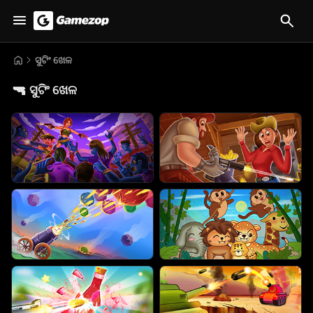
ସୁଟିଂ ଖେଳ
🔫
ସୁଟିଂ ଖେଳ