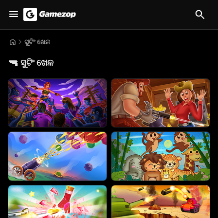
ସୁଟିଂ ଖେଳ
🔫
ସୁଟିଂ ଖେଳ