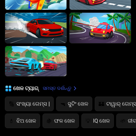
ଖେଳ ଟ୍ୟାଗ୍
ସମସ୍ତ ଦର୍ଶାନ୍ତୁ
ସଂଖ୍ୟା ଗେମ୍ସ |
ସୁଟିଂ ଖେଳ
ଟାୱାର୍ ଗେମ୍ସ
🔢
🔫
🏰
ଝିଅ ଖେଳ
ଫଳ ଖେଳ
IQ ଖେଳ
ଜୀବ
💄
🍇
💡
🌱