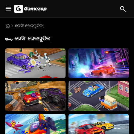
ରେସିଂ ଖେଳଗୁଡିକ |
🏎️
ରେସିଂ ଖେଳଗୁଡିକ |