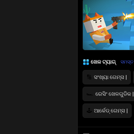
ଖେଳ ଟ୍ୟାଗ୍
ସମସ୍ତ ଦ
ସଂଖ୍ୟା ଗେମ୍ସ |
🔢
ରେସିଂ ଖେଳଗୁଡିକ |
🏎️
ଆର୍କେଡ୍ ଗେମ୍ସ |
🕹️
ଜମ୍ପ୍ ଖେଳଗୁଡିକ
🤸