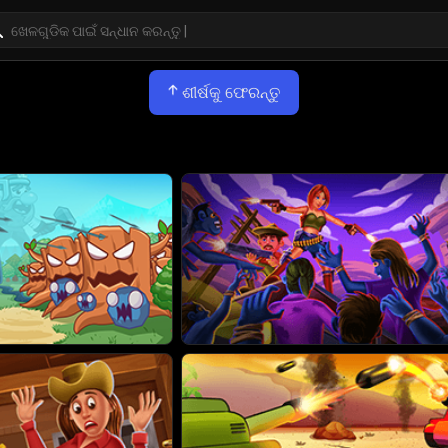
ଶୀର୍ଷକୁ ଫେରନ୍ତୁ