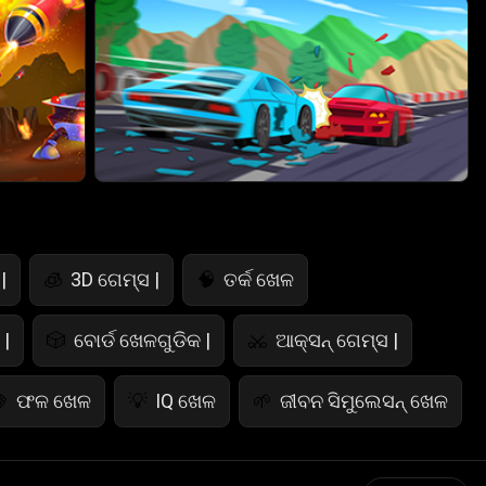
|
3D ଗେମ୍ସ |
ତର୍କ ଖେଳ
🧊
🧠
|
ବୋର୍ଡ ଖେଳଗୁଡିକ |
ଆକ୍ସନ୍ ଗେମ୍ସ |
🎲
⚔️
ଫଳ ଖେଳ
IQ ଖେଳ
ଜୀବନ ସିମୁଲେସନ୍ ଖେଳ

💡
🌱
ପୋଲିସ୍ ଖେଳ
ଗଣିତ ଖେଳ
ଖାଦ୍ୟ ଖେଳ

🧮
🍕