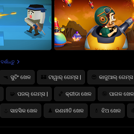
ର୍ଶାନ୍ତୁ
ସୁଟିଂ ଖେଳ
ଟାୱାର୍ ଗେମ୍ସ |
କାଜୁଆଲ୍ ଗେମ୍ସ 
🔫
🏰
😎
ପଜଲ୍ ଗେମ୍ସ |
କ୍ରୀଡା ଖେଳ
ପାଗଳ ଖେଳ 
🧩
🏀
🤪
ସାହସିକ ଖେଳ
ରଣନୀତି ଖେଳ
ଝିଅ ଖେଳ
⚓
♟️
💄

ରଙ୍ଗ ଖେଳ
ଭୟାନକ ଖେଳ
କାର୍ଡ ଖେଳ
🎨
👻
♠️
