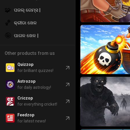
🧩
ପଜଲ୍ ଗେମ୍ସ |
🏀
କ୍ରୀଡା ଖେଳ
🤪
ପାଗଳ ଖେଳ |
Other products from us
Quizzop
for brilliant quizzes!
Astrozop
for daily astrology!
Criczop
for everything cricket!
Feedzop
for latest news!