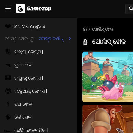
❤️
ମୋ ପସନ୍ଦଗୁଡିକ
ପୋଲିସ୍ ଖେଳ
ଗେମ୍ସ ଖେଳନ୍ତୁ
ସମସ୍ତ ଦର୍ଶାନ୍ତୁ
ପୋଲିସ୍ ଖେଳ
👮
🔢
ସଂଖ୍ୟା ଗେମ୍ସ |
🔫
ସୁଟିଂ ଖେଳ
🏰
ଟାୱାର୍ ଗେମ୍ସ |
😎
କାଜୁଆଲ୍ ଗେମ୍ସ |
💄
ଝିଅ ଖେଳ
🧠
ତର୍କ ଖେଳ
🏎️
ରେସିଂ ଖେଳଗୁଡିକ |