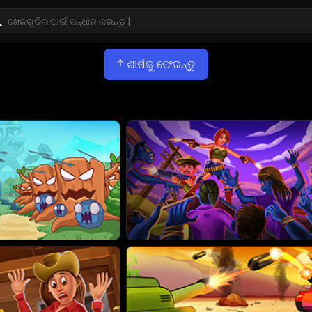
ଶୀର୍ଷକୁ ଫେରନ୍ତୁ