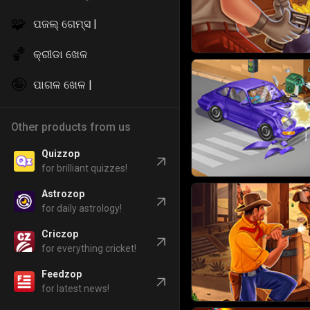
🧩
ପଜଲ୍ ଗେମ୍ସ |
🏀
କ୍ରୀଡା ଖେଳ
🤪
ପାଗଳ ଖେଳ |
Other products from us
Quizzop
for brilliant quizzes!
Astrozop
for daily astrology!
Criczop
for everything cricket!
Feedzop
for latest news!