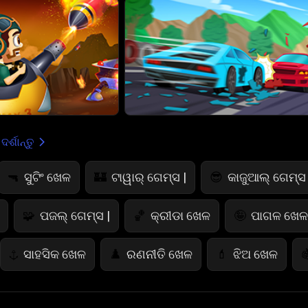
ର୍ଶାନ୍ତୁ
ସୁଟିଂ ଖେଳ
ଟାୱାର୍ ଗେମ୍ସ |
କାଜୁଆଲ୍ ଗେମ୍ସ 
🔫
🏰
😎
ପଜଲ୍ ଗେମ୍ସ |
କ୍ରୀଡା ଖେଳ
ପାଗଳ ଖେଳ 
🧩
🏀
🤪
ସାହସିକ ଖେଳ
ରଣନୀତି ଖେଳ
ଝିଅ ଖେଳ
⚓
♟️
💄

ରଙ୍ଗ ଖେଳ
ଭୟାନକ ଖେଳ
କାର୍ଡ ଖେଳ
🎨
👻
♠️
