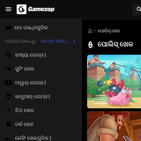
❤️
ମୋ ପସନ୍ଦଗୁଡିକ
ପୋଲିସ୍ ଖେଳ
ଗେମ୍ସ ଖେଳନ୍ତୁ
ସମସ୍ତ ଦର୍ଶାନ୍ତୁ
ପୋଲିସ୍ ଖେଳ
👮
🔢
ସଂଖ୍ୟା ଗେମ୍ସ |
🔫
ସୁଟିଂ ଖେଳ
🏰
ଟାୱାର୍ ଗେମ୍ସ |
😎
କାଜୁଆଲ୍ ଗେମ୍ସ |
💄
ଝିଅ ଖେଳ
🧠
ତର୍କ ଖେଳ
🏎️
ରେସିଂ ଖେଳଗୁଡିକ |