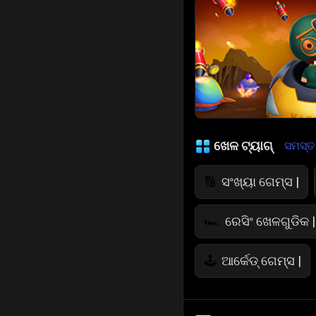
ଖେଳ ଟ୍ୟାଗ୍
ସମସ୍ତ ଦ
ସଂଖ୍ୟା ଗେମ୍ସ |
🔢
ରେସିଂ ଖେଳଗୁଡିକ |
🏎️
ଆର୍କେଡ୍ ଗେମ୍ସ |
🕹️
ଜମ୍ପ୍ ଖେଳଗୁଡିକ
🤸