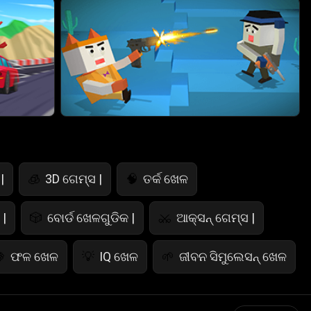
|
3D ଗେମ୍ସ |
ତର୍କ ଖେଳ
🧊
🧠
|
ବୋର୍ଡ ଖେଳଗୁଡିକ |
ଆକ୍ସନ୍ ଗେମ୍ସ |
🎲
⚔️
ଫଳ ଖେଳ
IQ ଖେଳ
ଜୀବନ ସିମୁଲେସନ୍ ଖେଳ

💡
🌱
ପୋଲିସ୍ ଖେଳ
ଗଣିତ ଖେଳ
ଖାଦ୍ୟ ଖେଳ

🧮
🍕