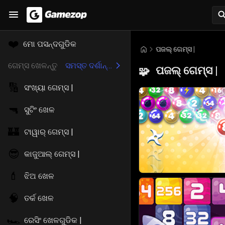
❤️
ମୋ ପସନ୍ଦଗୁଡିକ
ପଜଲ୍ ଗେମ୍ସ |
ଗେମ୍ସ ଖେଳନ୍ତୁ
ସମସ୍ତ ଦର୍ଶାନ୍ତୁ
ପଜଲ୍ ଗେମ୍ସ |
🧩
🔢
ସଂଖ୍ୟା ଗେମ୍ସ |
🔫
ସୁଟିଂ ଖେଳ
🏰
ଟାୱାର୍ ଗେମ୍ସ |
😎
କାଜୁଆଲ୍ ଗେମ୍ସ |
💄
ଝିଅ ଖେଳ
🧠
ତର୍କ ଖେଳ
🏎️
ରେସିଂ ଖେଳଗୁଡିକ |