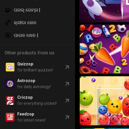
🧩
ପଜଲ୍ ଗେମ୍ସ |
🏀
କ୍ରୀଡା ଖେଳ
🤪
ପାଗଳ ଖେଳ |
Other products from us
Quizzop
for brilliant quizzes!
Astrozop
for daily astrology!
Criczop
for everything cricket!
Feedzop
for latest news!