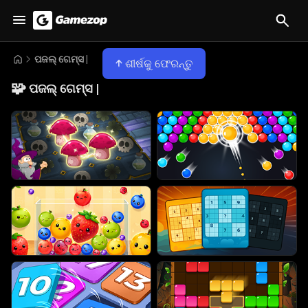
ପଜଲ୍ ଗେମ୍ସ |
ଶୀର୍ଷକୁ ଫେରନ୍ତୁ
🧩
ପଜଲ୍ ଗେମ୍ସ |