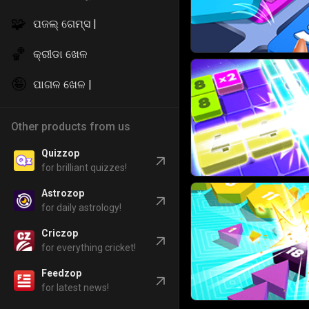
🧩
ପଜଲ୍ ଗେମ୍ସ |
🏀
କ୍ରୀଡା ଖେଳ
🤪
ପାଗଳ ଖେଳ |
Other products from us
Quizzop
for brilliant quizzes!
Astrozop
for daily astrology!
Criczop
for everything cricket!
Feedzop
for latest news!