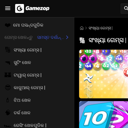
❤️
ମୋ ପସନ୍ଦଗୁଡିକ
ସଂଖ୍ୟା ଗେମ୍ସ |
ଗେମ୍ସ ଖେଳନ୍ତୁ
ସମସ୍ତ ଦର୍ଶାନ୍ତୁ
ସଂଖ୍ୟା ଗେମ୍ସ |
🔢
🔢
ସଂଖ୍ୟା ଗେମ୍ସ |
🔫
ସୁଟିଂ ଖେଳ
🏰
ଟାୱାର୍ ଗେମ୍ସ |
😎
କାଜୁଆଲ୍ ଗେମ୍ସ |
💄
ଝିଅ ଖେଳ
🧠
ତର୍କ ଖେଳ
🏎️
ରେସିଂ ଖେଳଗୁଡିକ |