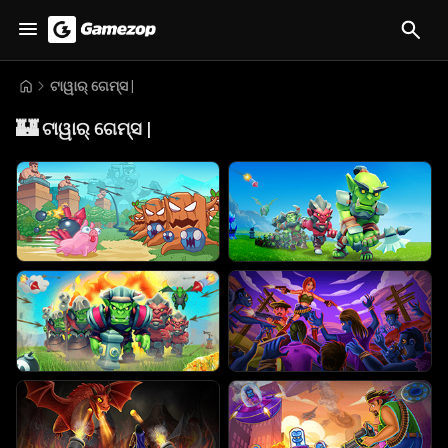
ଟାୱାର୍ ଗେମ୍ସ |
🏰
ଟାୱାର୍ ଗେମ୍ସ |