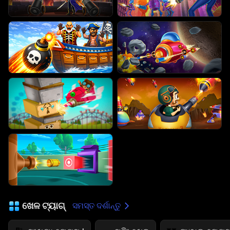
ଖେଳ ଟ୍ୟାଗ୍
ସମସ୍ତ ଦର୍ଶାନ୍ତୁ