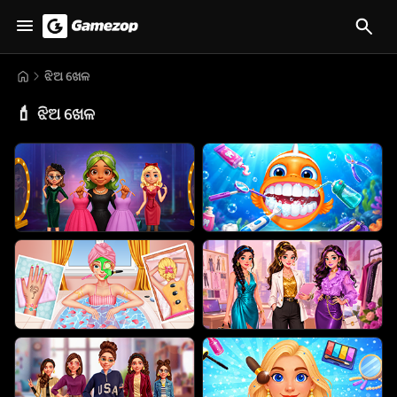
ଝିଅ ଖେଳ
💄
ଝିଅ ଖେଳ