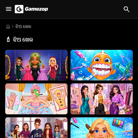
ଝିଅ ଖେଳ
💄
ଝିଅ ଖେଳ