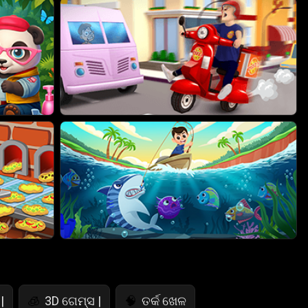
|
3D ଗେମ୍ସ |
ତର୍କ ଖେଳ
🧊
🧠