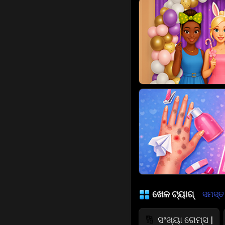
ଖେଳ ଟ୍ୟାଗ୍
ସମସ୍ତ ଦ
ସଂଖ୍ୟା ଗେମ୍ସ |
🔢