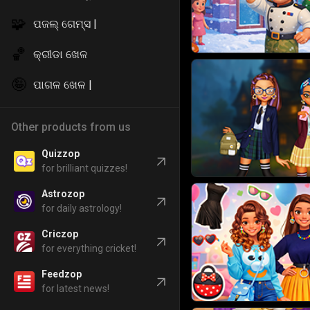
🧩
ପଜଲ୍ ଗେମ୍ସ |
🏀
କ୍ରୀଡା ଖେଳ
🤪
ପାଗଳ ଖେଳ |
Other products from us
Quizzop
for brilliant quizzes!
Astrozop
for daily astrology!
Criczop
for everything cricket!
Feedzop
for latest news!