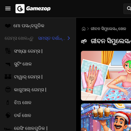
❤️
ମୋ ପସନ୍ଦଗୁଡିକ
ଜୀବନ ସିମୁଲେସନ୍ ଖେଳ
ଗେମ୍ସ ଖେଳନ୍ତୁ
ସମସ୍ତ ଦର୍ଶାନ୍ତୁ
ଜୀବନ ସିମୁଲେସନ
🌱
🔢
ସଂଖ୍ୟା ଗେମ୍ସ |
🔫
ସୁଟିଂ ଖେଳ
🏰
ଟାୱାର୍ ଗେମ୍ସ |
😎
କାଜୁଆଲ୍ ଗେମ୍ସ |
💄
ଝିଅ ଖେଳ
🧠
ତର୍କ ଖେଳ
🏎️
ରେସିଂ ଖେଳଗୁଡିକ |