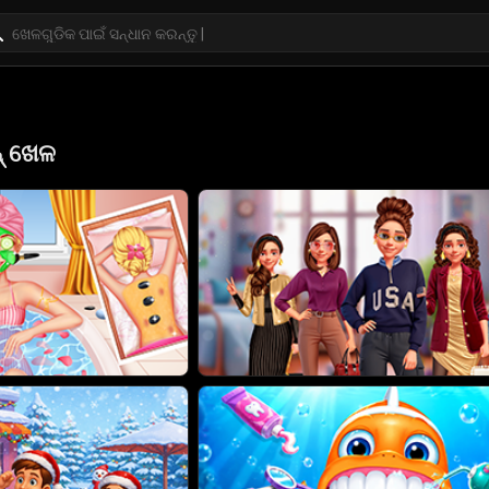
୍ ଖେଳ