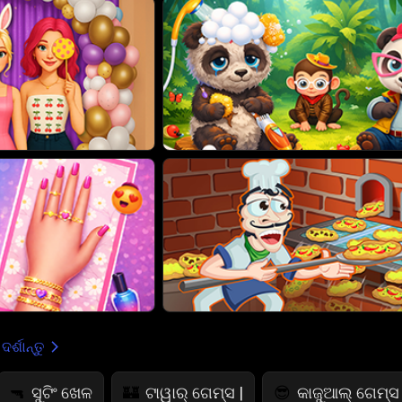
ର୍ଶାନ୍ତୁ
ସୁଟିଂ ଖେଳ
ଟାୱାର୍ ଗେମ୍ସ |
କାଜୁଆଲ୍ ଗେମ୍ସ 
🔫
🏰
😎