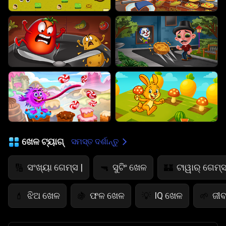
ଖେଳ ଟ୍ୟାଗ୍
ସମସ୍ତ ଦର୍ଶାନ୍ତୁ
ସଂଖ୍ୟା ଗେମ୍ସ |
ସୁଟିଂ ଖେଳ
ଟାୱାର୍ ଗେମ୍ସ
🔢
🔫
🏰
ଝିଅ ଖେଳ
ଫଳ ଖେଳ
IQ ଖେଳ
ଜୀବ
💄
🍇
💡
🌱