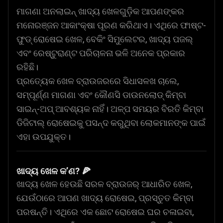
ମାଗଣା ଅନଲାଇନ୍ ଖାଦ୍ୟ ଖେଳଗୁଡ଼ିକ ଆପଣଙ୍କର
ମନୋରଞ୍ଜନ ଆକାଂକ୍ଷା ପୂରଣ କରିଥାଏ। ଏଥିରେ ଫାଷ୍ଟ-
ଫୁଡ୍ ରୋଷେଇ ଖେଳ, ବେକିଂ ସିମୁଲେଟର, ଖାଦ୍ୟ ପଜଲ୍
ଏବଂ ରେଷ୍ଟୁରାଣ୍ଟ ପରିଚାଳନା ଭଳି ଅନେକ ପ୍ରକାର
ରହିଛି।
ପ୍ରତ୍ୟେକ ଖେଳ ବ୍ରାଉଜରରେ ସିଧାସଳଖ ଚାଲେ,
ସମ୍ପୂର୍ଣ୍ଣ ମାଗଣା ଏବଂ କୌଣସି ଡାଉନଲୋଡ୍ କିମ୍ବା
ସାଇନ୍-ଅପ୍ ଆବଶ୍ୟକ ନାହିଁ। ଅଳ୍ପ ସମୟର ବିରତି କିମ୍ବା
ଡିଜିଟାଲ୍ ରୋଷେଇକୁ ପସନ୍ଦ କରୁଥିବା ଲୋକମାନଙ୍କ ପାଇଁ
ଏହା ଉପଯୁକ୍ତ।
ଖାଦ୍ୟ ଖେଳ କ’ଣ? 🍕
ଖାଦ୍ୟ ଖେଳ ହେଉଛି ସରଳ ବ୍ରାଉଜର୍ ଆଧାରିତ ଖେଳ,
ଯେଉଁଠାରେ ଆପଣ ଖାଦ୍ୟ ରୋଷେଇ, ପ୍ରସ୍ତୁତ କିମ୍ବା
ପରଷନ୍ତି। ଏଥିରେ ଏକ ଛୋଟ ରୋଷେଇ ଘର ଚଳାଇବା,