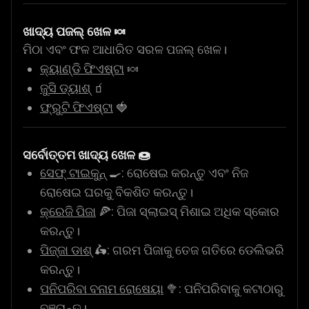
ଖାଦ୍ୟ ପଜଲ୍ ଖେଳ 🍬
ମିଠା ଏବଂ ଫଳ ଆଧାରିତ ସରଳ ପଜଲ୍ ଖେଳ।
କ୍ୟାଣ୍ଡି ଫିଏଷ୍ଟା
🍬
ଜୁସି ଡ୍ୟାଶ୍
🧃
ଫ୍ରୁଟି ଫିଏଷ୍ଟା
🍓
ସର୍ବୋତ୍ତମ ଖାଦ୍ୟ ଖେଳ 🍩
ସେଫ୍ ଟାଇକୁନ୍
🍳: ରୋଷେଇ କରନ୍ତୁ ଏବଂ ନିଜ
ରୋଷେଇ ଘରକୁ ବିକଶିତ କରନ୍ତୁ।
କ୍ରେଜି ପିଜା
🍕: ପିଜା ସ୍ଲାଇସ୍ ମିଶାଇ ଅଧିକ ସ୍କୋର
କରନ୍ତୁ।
ପିଜ୍ଜା ଡାଶ୍
🛵: ଗରମ ପିଜାକୁ ତେଜ ଗତିରେ ଡେଲିଭରି
କରନ୍ତୁ।
ପନିପରିବା ବନାମ ରୋଷେୟା
🥦: ପନିପରିବାକୁ କଟାଠାରୁ
ବଞ୍ଚାନ୍ତୁ।