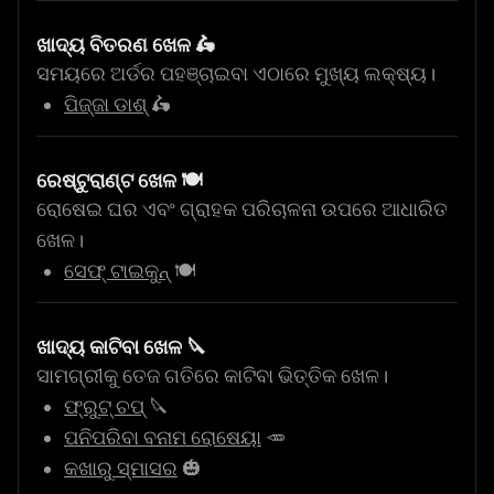
ଖାଦ୍ୟ ବିତରଣ ଖେଳ 🛵
ସମୟରେ ଅର୍ଡର ପହଞ୍ଚାଇବା ଏଠାରେ ମୁଖ୍ୟ ଲକ୍ଷ୍ୟ।
ପିଜ୍ଜା ଡାଶ୍
🛵
ରେଷ୍ଟୁରାଣ୍ଟ ଖେଳ 🍽️
ରୋଷେଇ ଘର ଏବଂ ଗ୍ରାହକ ପରିଚାଳନା ଉପରେ ଆଧାରିତ
ଖେଳ।
ସେଫ୍ ଟାଇକୁନ୍
🍽️
ଖାଦ୍ୟ କାଟିବା ଖେଳ 🔪
ସାମଗ୍ରୀକୁ ତେଜ ଗତିରେ କାଟିବା ଭିତ୍ତିକ ଖେଳ।
ଫ୍ରୁଟ୍ ଚପ୍
🔪
ପନିପରିବା ବନାମ ରୋଷେୟା
🥕
କଖାରୁ ସ୍ମାସର
🎃