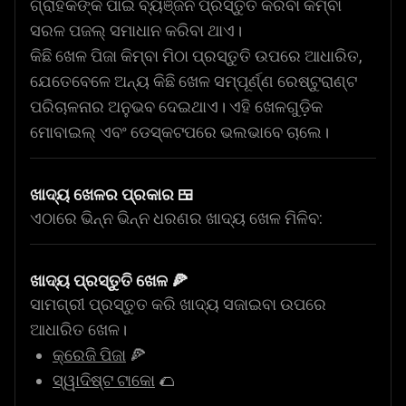
ଗ୍ରାହକଙ୍କ ପାଇଁ ବ୍ୟଞ୍ଜନ ପ୍ରସ୍ତୁତ କରିବା କିମ୍ବା
ସରଳ ପଜଲ୍ ସମାଧାନ କରିବା ଥାଏ।
କିଛି ଖେଳ ପିଜା କିମ୍ବା ମିଠା ପ୍ରସ୍ତୁତି ଉପରେ ଆଧାରିତ,
ଯେତେବେଳେ ଅନ୍ୟ କିଛି ଖେଳ ସମ୍ପୂର୍ଣ୍ଣ ରେଷ୍ଟୁରାଣ୍ଟ
ପରିଚାଳନାର ଅନୁଭବ ଦେଇଥାଏ। ଏହି ଖେଳଗୁଡ଼ିକ
ମୋବାଇଲ୍ ଏବଂ ଡେସ୍କଟପରେ ଭଲଭାବେ ଚାଲେ।
ଖାଦ୍ୟ ଖେଳର ପ୍ରକାର 🍱
ଏଠାରେ ଭିନ୍ନ ଭିନ୍ନ ଧରଣର ଖାଦ୍ୟ ଖେଳ ମିଳିବ:
ଖାଦ୍ୟ ପ୍ରସ୍ତୁତି ଖେଳ 🍕
ସାମଗ୍ରୀ ପ୍ରସ୍ତୁତ କରି ଖାଦ୍ୟ ସଜାଇବା ଉପରେ
ଆଧାରିତ ଖେଳ।
କ୍ରେଜି ପିଜା
🍕
ସ୍ୱାଦିଷ୍ଟ ଟାକୋ
🌮