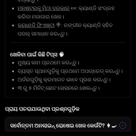
ମନଷ୍ଟରକୁ ମିଠା ଦରକାର
🍬: କ୍ୟାଣ୍ଡି ସଂଗ୍ରହ
କରିବା ମଜାଦାର ଖେଳ।
କ୍ୟାଣ୍ଡି ଫିଏଷ୍ଟା
🍭: ରଙ୍ଗୀନ କ୍ୟାଣ୍ଡି ସହିତ
ପଜଲ୍ ସମାଧାନ କରନ୍ତୁ।
ଖେଳିବା ପାଇଁ କିଛି ଟିପ୍ସ 🧠
ମୁଖ୍ୟ କାମ ପ୍ରଥମେ କରନ୍ତୁ।
ବ୍ୟସ୍ତ ସ୍ଥାନଗୁଡ଼ିକୁ ପ୍ରଥମେ ଅପଗ୍ରେଡ୍ କରନ୍ତୁ।
ଅର୍ଡରଗୁଡ଼ିକୁ କ୍ରମାଗତ ଭାବେ ପୂରଣ କରନ୍ତୁ।
୩ ରୁ ୫ ମିନିଟ୍ ଛୋଟ ସେସନରେ ଖେଳନ୍ତୁ।
ପ୍ରାୟ ପଚରାଯାଉଥିବା ପ୍ରଶ୍ନଗୁଡ଼ିକ
ସର୍ବୋତ୍ତମ ଅନଲାଇନ୍ ରୋଷେଇ ଖେଳ କେଉଁଟି? 👩‍🍳
ରୋଷେଇ ଘର ପରିଚାଳନା ପସନ୍ଦ କରୁଥିବା ଲୋକଙ୍କ ପାଇଁ