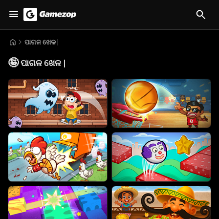
ପାଗଳ ଖେଳ |
🤪
ପାଗଳ ଖେଳ |