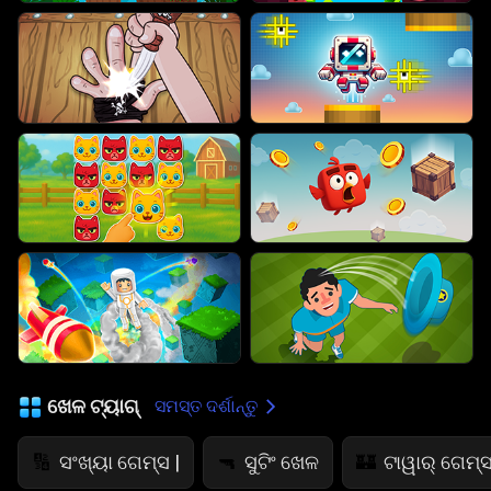
ଖେଳ ଟ୍ୟାଗ୍
ସମସ୍ତ ଦର୍ଶାନ୍ତୁ
ସଂଖ୍ୟା ଗେମ୍ସ |
ସୁଟିଂ ଖେଳ
ଟାୱାର୍ ଗେମ୍ସ
🔢
🔫
🏰